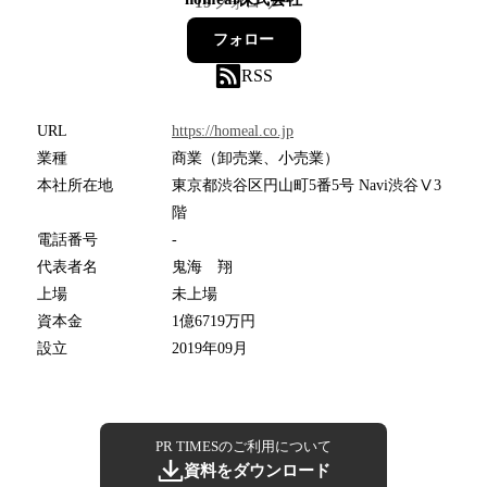
19
フォロワー
フォロー
RSS
URL
https://homeal.co.jp
業種
商業（卸売業、小売業）
本社所在地
東京都渋谷区円山町5番5号 Navi渋谷Ⅴ3
階
電話番号
-
代表者名
鬼海 翔
上場
未上場
資本金
1億6719万円
設立
2019年09月
PR TIMESのご利用について
資料をダウンロード