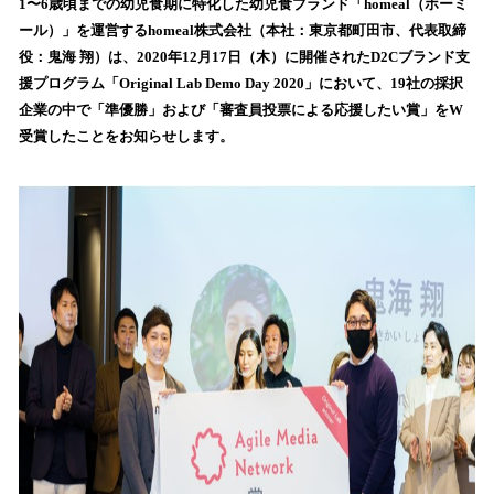
！
1〜6歳頃までの幼児食期に特化した幼児食ブランド「homeal（ホーミ
数
ール）」を運営するhomeal株式会社（本社：東京都町田市、代表取締
を
役：鬼海 翔）は、2020年12月17日（木）に開催されたD2Cブランド支
読
援プログラム「Original Lab Demo Day 2020」において、19社の採択
み
企業の中で「準優勝」および「審査員投票による応援したい賞」をW
込
受賞したことをお知らせします。
み
中
で
す