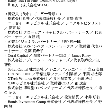
・Rainy, But I’m Fine（株式会社Quark tokyo）
・和もん（株式会社SEAM）
＜審査員（氏名にて、五十音順）＞
・株式会社丸井 ／ 代表取締役社長 ／ 青野 真博
・ニッセイ・キャピタル 株式会社 ／ シニアキャピタリスト
／ 伊東 駿
・株式会社 グロービス・キャピタル・パートナーズ ／ 代表
パートナー ／ 今野 穣
・ANRI／ジェネラルパートナー／ 河野 純一郎
・株式会社iSGSインベストメントワークス ／ 取締役 代表パ
ートナー ／ 佐藤 真希子
・Coral Capital ／ 創業パートナーCEO ／ James Riney
・株式会社アプリコット・ベンチャーズ／代表取締役／白川
智樹
・Spiral Capital 株式会社 ／ シニアアソシエイト ／ 立石 美帆
・DRONE FUND ／千葉道場ファンド 創業者 ／ 千葉 功太郎
・XTech Ventures 株式会社 ／ 共同創業者 ／ 手嶋 浩己
・YJキャピタル株式会社 ／ 取締役COO ／ 都 虎吉
・株式会社 博報堂DYベンチャーズ ／ 代表取締役社長 ／ 徳
久 昭彦
・ニッセイ・キャピタル株式会社 ／ 投資部長 ／ 永井 研行
・Bonds Investment Group 株式会社 ／ 代表取締役社長 ／ 野
内 敦