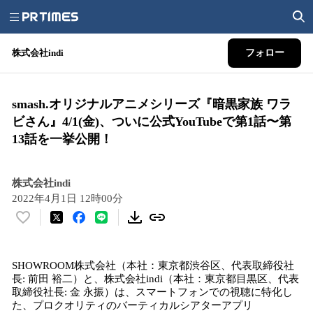
株式会社indi
フォロー
smash.オリジナルアニメシリーズ『暗黒家族 ワラ
ビさん』4/1(金)、ついに公式YouTubeで第1話〜第
13話を一挙公開！
株式会社indi
2022年4月1日 12時00分
い
い
ね
SHOWROOM株式会社（本社：東京都渋谷区、代表取締役社
！
長: 前田 裕二）と、株式会社indi（本社：東京都目黒区、代表
数
取締役社長: 金 永振）は、スマートフォンでの視聴に特化し
を
た、プロクオリティのバーティカルシアターアプリ
読