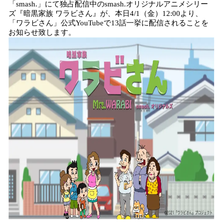
「smash.」にて独占配信中のsmash.オリジナルアニメシリー
み
ズ『暗黒家族 ワラビさん』が、本日4/1（金）12:00より、
込
「ワラビさん」公式YouTubeで13話一挙に配信されることを
み
お知らせ致します。
中
で
す