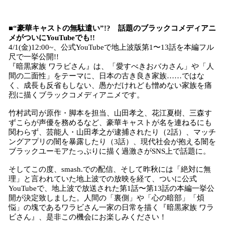
■“豪華キャストの無駄遣い”!? 話題のブラックコメディアニ
メがついにYouTubeでも!!
4/1(金)12:00~、公式YouTubeで地上波版第1〜13話を本編フル
尺で一挙公開!!
『暗黒家族 ワラビさん』は、「愛すべきおバカさん」や「人
間の二面性」をテーマに、日本の古き良き家族……ではな
く、成長も反省もしない、愚かだけれども憎めない家族を痛
烈に描くブラックコメディアニメです。
竹村武司が原作・脚本を担当、山田孝之、花江夏樹、三森す
ずこらが声優を務めるなど、豪華キャストが名を連ねるにも
関わらず、芸能人・山田孝之が逮捕されたり（2話）、マッチ
ングアプリの闇を暴露したり（3話）、現代社会が抱える闇を
ブラックユーモアたっぷりに描く過激さがSNS上で話題に。
そしてこの度、smash.での配信、そして昨秋には「絶対に無
理」と言われていた地上波での放映を経て、ついに公式
YouTubeで、地上波で放送された第1話〜第13話の本編一挙公
開が決定致しました。人間の「裏側」や「心の暗部」「煩
悩」の塊であるワラビさん一家の日常を描く『暗黒家族 ワラ
ビさん』、是非この機会にお楽しみください！