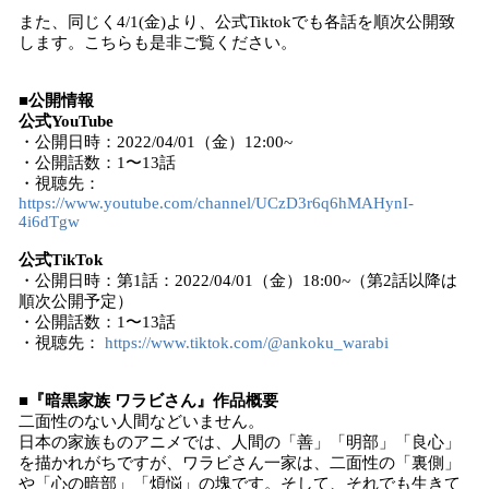
また、同じく4/1(金)より、公式Tiktokでも各話を順次公開致
します。こちらも是非ご覧ください。
■公開情報
公式YouTube
・公開日時：2022/04/01（金）12:00~
・公開話数：1〜13話
・視聴先：
https://www.youtube.com/channel/UCzD3r6q6hMAHynI-
4i6dTgw
公式TikTok
・公開日時：第1話：2022/04/01（金）18:00~（第2話以降は
順次公開予定）
・公開話数：1〜13話
・視聴先：
https://www.tiktok.com/@ankoku_warabi
■『暗黒家族 ワラビさん』作品概要
二面性のない人間などいません。
日本の家族ものアニメでは、人間の「善」「明部」「良心」
を描かれがちですが、ワラビさん一家は、二面性の「裏側」
や「心の暗部」「煩悩」の塊です。そして、それでも生きて