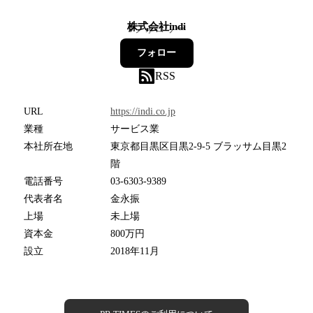
株式会社indi
9
フォロワー
フォロー
RSS
URL
https://indi.co.jp
業種
サービス業
本社所在地
東京都目黒区目黒2-9-5 ブラッサム目黒2
階
電話番号
03-6303-9389
代表者名
金永振
上場
未上場
資本金
800万円
設立
2018年11月