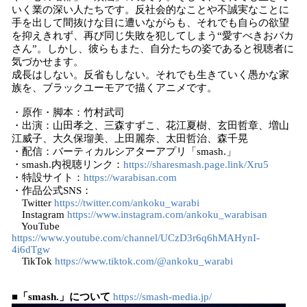
いく業の深い人たちです。反社会的なことや不誠実なことに
手を出して間抜けな目に遭いながらも、それでも自らの欲望
を抑えきれず、再び同じ失敗を犯してしまう“愛すべきおバカ
さん”。しかし、彼らもまた、自分たちの姿であると視聴者に
気づかせます。
成長はしない。反省もしない。それでも生きていく愚かな家
族を、ブラックユーモアで描くアニメです。
・原作・脚本：竹村武司
・出演：山田孝之、三森すずこ、花江夏樹、玄田哲章、増山
江威子、大久保瑠美、上田麗奈、太田哲治、森千晃
・配信：バーティカルシアターアプリ「smash.」
・smash.内視聴リンク：
https://sharesmash.page.link/Xru5
・特設サイト：
https://warabisan.com
・作品公式SNS：
Twitter
https://twitter.com/ankoku_warabi
Instagram
https://www.instagram.com/ankoku_warabisan
YouTube
https://www.youtube.com/channel/UCzD3r6q6hMAHynI-
4i6dTgw
TikTok
https://www.tiktok.com/@ankoku_warabi
■「smash.」について
https://smash-media.jp/