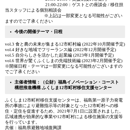
21:00-22:00：ゲストとの座談会 / 移住担
当スタッフによる個別相談会
※上記は一部変更となる可能性がござい
ますのでご了承ください
今後の開催テーマ・日程
vol.3 食と農の未来が集まる12市町村編 (2022年10月開催予定)
vol.4 好きな地域でフリーランス編 (2022年12月開催予定)
vol.5 自分らしさを活かした起業編 (2023年1月開催予定)
vol.6 世界が驚くふくしまの先端技術編 (2023年2月開催予定)
※開催日程・テーマは一部変更になる可能性がございますの
でご了承ください
主催者情報：（公財）福島イノベーション・コースト
構想推進機構 ふくしま12市町村移住支援センター
ふくしま12市町村移住支援センターは、福島第一原子力発電
所の事故により避難指示等の対象となった12市町村への移
住・定住を促進するため、2021年7月1日に設置されました。
広域連携が効果的な事業や12市町村による移住施策の支援等
を行っています。
共催：福島県避難地域復興課