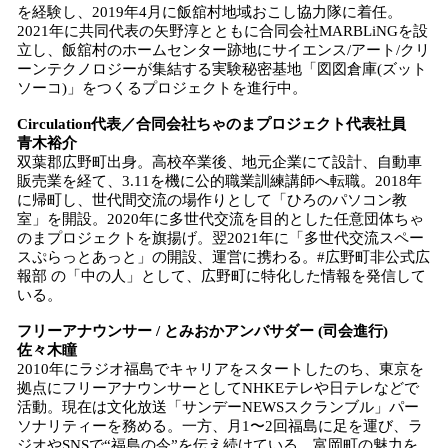
を経験し、2019年4月に飯舘村地域おこし協力隊に着任。
2021年に共同代表の矢野淳とともに合同会社MARBLiNGを設
立し、飯舘村のホームセンター跡地にサイエンス/アート/クリ
ーンテクノロジーが集結する実験秘密基地「図図倉庫(ズット
ソーコ)」をつくるプロジェクトを進行中。
Circulation代表／合同会社ちゃのまプロジェクト代表社員
青木裕介
双葉郡広野町出身。高校卒業後、地元企業にて設計、自動車
販売業を経て、3.11を機に公的職業訓練講師へ転職。2018年
に帰町し、世代間交流の場作りとして「ひろのパソコン教
室」を開設。2020年に多世代交流を目的とした任意団体ちゃ
のまプロジェクトを旗揚げ。翌2021年に「多世代交流スペー
スぷらっとあっと」の開設、運営に携わる。#広野町非公式広
報部 の「中の人」として、広野町に特化した情報を発信して
いる。
フリーアナウンサー / とみおかアンバサダー (司会進行)
佐々木瞳
2010年にラジオ福島でキャリアをスタートしたのち、東京を
拠点にフリーアナウンサーとしてNHKEテレや日テレなどで
活動。現在は文化放送「サンデーNEWSスクランブル」パー
ソナリティーを務める。一方、月1〜2回福島に足を運び、ラ
ジオやSNSで“福島の今”を伝え続けている。富岡町の魅力を