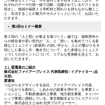
この移住セミナーは、今年度内で全６回を予定しており、そ
れぞれのテーマの第一線で活動・活躍されているゲストをお
招きし、地域や福島１２市町村と関わりを持ちながら働くこ
と、生活することの魅力やそのメリットについて、お話いた
だきます。
第2回セミナー概要
第２回の『人と想いが集まる場づくり』編では、福島県外か
らの移住者や若い世代が「人」と「想い」を集めてつくる多
様なコミュニティ (居場所) の担い手から、人との繋がりを大
切にした暮らし方・働き方について、また多様なコミュニテ
ィづくりのポイントについて、リアルな実体験を交えて、お
話いただきます。
１）登壇者のご紹介
株式会社ファイアープレイス 代表取締役 / イグナイター (点
火役)
渡邉知
つながりをデザインする会社、ファイアープレイス代表。
「つながりを創出し、しあわせの総量を増やす」を事業ミッ
ションとし、不動産価値向上事業、地方創生事業、ネイバー
シップ事業に挑戦している。東京都観光まちづくりアドバイ
ザー、株式会社さとゆめ 社外プロデューサー。