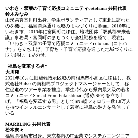
いわき・双葉の子育て応援コミュニティcotohana 共同代表
鈴木みなみ
山形県真室川町出身。学生ボランティアとして東北に訪れた
のを機に、福島県浜通り地域のまちづくりに参画。2016年に
いわき市、2019年に富岡町に移住。地域団体「双葉郡未来会
議」事務局・富岡町のまちづくり会社勤務を経て、現在は
「いわき・双葉の子育て応援コミュニティcotohana (コトハ
ナ) 」を立ち上げ、子育ち・子育て応援を通じた地域づくりに
取り組む。1児の母。
"福島を変革する男"
大川翔
2021年10月に旧避難指示区域の南相馬市小高区に移住し、株
式会社Huber.の南相馬プロジェクトマネージャーとして、移
住促進のツアー事業を推進。学生時代から県内最大級の若者
コミュニティSpread From Fukushimac (通称:SFF) を立ち上
げ。「福島を変革する男」としてSNS総フォロワー数1.8万人
を持つインフルエンサーとして若者に福島の魅力を発信して
いる。
MARBLiNG 共同代表
松本奈々
福島県福島市出身。東京都内のIT企業でシステムエンジニア