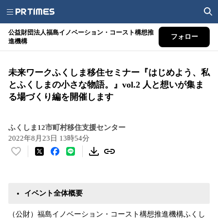
公益財団法人福島イノベーション・コースト構想推
フォロー
進機構
未来ワークふくしま移住セミナー『はじめよう、私
とふくしまの小さな物語。』vol.2 人と想いが集ま
る場づくり編を開催します
ふくしま12市町村移住支援センター
2022年8月23日 13時54分
い
い
ね
！
イベント全体概要
数
を
（公財）福島イノベーション・コースト構想推進機構ふくし
読