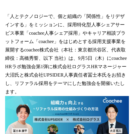
い
ね
！
「人とテクノロジーで、個と組織の「関係性」をリデザ
数
インする」をミッションに、採用特化型人事シェアサー
を
ビス事業「coachee人事シェア採用」やキャリア相談プラ
読
み
ットフォーム「coachee」をはじめとする採用支援事業を
込
展開するcoachee株式会社（本社：東京都渋谷区、代表取
み
締役：高橋秀誓、以下 当社）は、9月5日（木）にcoachee
中
で
HRラボ勉強会第1弾に株式会社ログラスHRマネージャー
す
大沼氏と株式会社UPSIDER人事責任者冨士本氏をお招き
し、リファラル採用をテーマにした勉強会を開催いたし
ます。