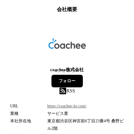
会社概要
coachee株式会社
4
フォロワー
フォロー
RSS
URL
https://coachee-hr.com/
業種
サービス業
本社所在地
東京都渋谷区神宮前6丁目23番4号 桑野ビ
ル2階