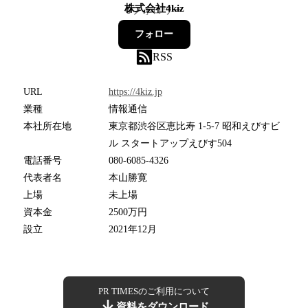
株式会社4kiz
6
フォロワー
フォロー
RSS
URL
https://4kiz.jp
業種
情報通信
本社所在地
東京都渋谷区恵比寿 1-5-7 昭和えびすビ
ル スタートアップえびす504
電話番号
080-6085-4326
代表者名
本山勝寛
上場
未上場
資本金
2500万円
設立
2021年12月
PR TIMESのご利用について
資料をダウンロード