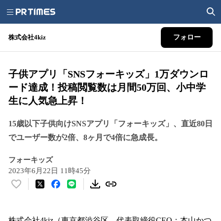
株式会社4kiz
フォロー
子供アプリ「SNSフォーキッズ」1万ダウンロ
ード達成！投稿閲覧数は月間50万回、小中学
生に人気急上昇！
15歳以下子供向けSNSアプリ「フォーキッズ」、直近80日
でユーザー数が2倍、8ヶ月で4倍に急成長。
フォーキッズ
2023年6月22日 11時45分
い
い
ね
！
株式会社4kiz（東京都渋谷区、代表取締役CEO：本山かつ