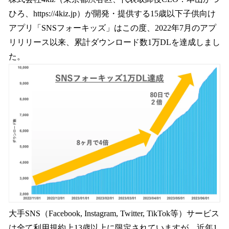
数
ひろ、https://4kiz.jp）が開発・提供する15歳以下子供向け
を
アプリ「SNSフォーキッズ」はこの度、2022年7月のアプ
読
み
リリリース以来、累計ダウンロード数1万DLを達成しまし
込
た。
み
中
で
す
大手SNS（Facebook, Instagram, Twitter, TikTok等）サービス
は全て利用規約上13歳以上に限定されていますが、近年1