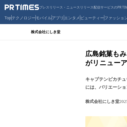
プレスリリース・ニュースリリース配信サービスのPR TIM
Top
テクノロジー
モバイル
アプリ
エンタメ
ビューティー
ファッショ
株式会社にしき堂
広島銘菓もみ
がリニューア
キャプテンピカチュ
には、バリエーショ
株式会社にしき堂
20