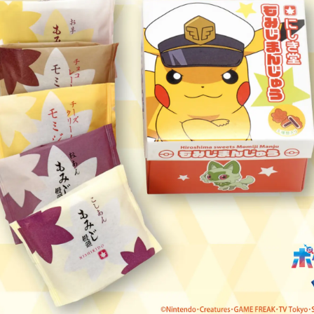
数
を
読
み
込
み
中
で
す