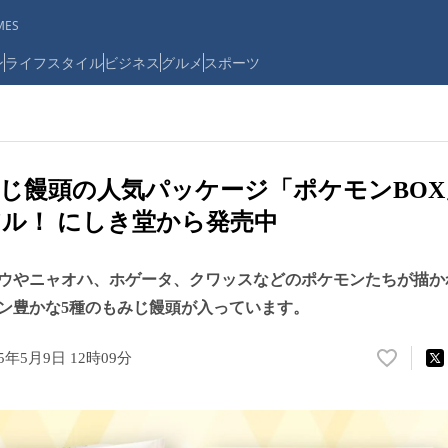
ES
ン
ライフスタイル
ビジネス
グルメ
スポーツ
じ饅頭の人気パッケージ「ポケモンBO
ル！ にしき堂から発売中
ウやニャオハ、ホゲータ、クワッスなどのポケモンたちが描か
ン豊かな5種のもみじ饅頭が入っています。
25年5月9日 12時09分
い
い
ね
！