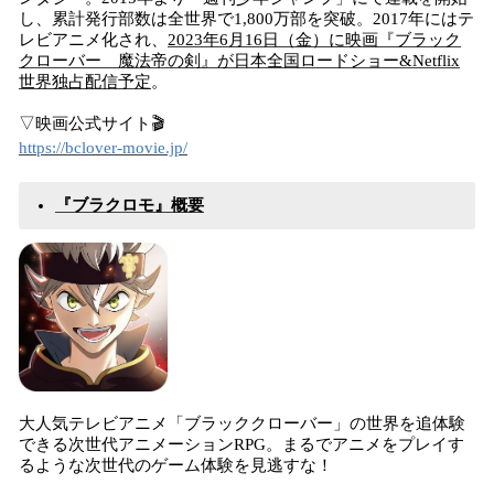
し、累計発行部数は全世界で1,800万部を突破。2017年にはテ
レビアニメ化され、
2023年6月16日（金）に映画『ブラック
クローバー 魔法帝の剣』が日本全国ロードショー&Netflix
世界独占配信予定
。
▽映画公式サイト🎬
https://bclover-movie.jp/
『ブラクロモ』概要
大人気テレビアニメ「ブラッククローバー」の世界を追体験
できる次世代アニメーションRPG。まるでアニメをプレイす
るような次世代のゲーム体験を見逃すな！