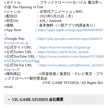
○タイトル ：ブラッククローバーモバイル 魔法帝へ
の道 The Opening of Fate
○ジャンル ：次世代アニメーションRPG
○配信日 ：2023年5月25日（木）
○対応OS ：iOS／Android
○価格 ：基本無料（一部アプリ内課金有り）
○App Store ：
https://apps.apple.com/jp/app/id644494009
3
○Google Play ：
https://play.google.com/store/apps/details?i
d=com.vic.bc.jp
○公式サイトURL ：
https://bclover-mobile.vicgame.jp/
○公式Twitter URL ：
https://twitter.com/bclover_mobile
○公式YouTube URL：
https://www.youtube.com/channel/UCZdtB
sOJZPg9teUyKaqSXgg
○公式TikTok URL ：
https://www.tiktok.com/@bclover_mobile?
lang=ja-JP
○権利表記 ：©田畠裕基／集英社・テレビ東京・ブラ
ッククローバー製作委員会
©VIC GAME STUDIOS / All Rights Res
erved
VIC GAME STUDIOS 会社概要