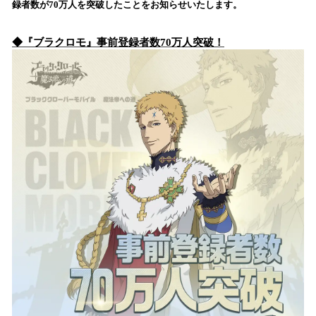
録者数が70万人を突破したことをお知らせいたします。
み
込
◆『ブラクロモ』事前登録者数70万人突破！
み
中
で
す