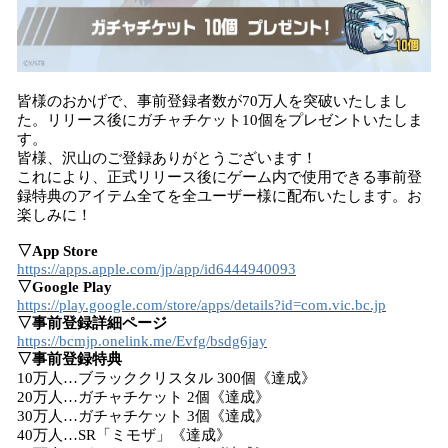
皆様のおかげで、事前登録者数が70万人を突破いたしまし
た。リリース後にガチャチケット10個をプレゼントいたしま
す。
皆様、沢山のご登録ありがとうございます！
これにより、正式リリース後にゲーム内で使用できる事前登
録特典のアイテム全てを全ユーザー様に配布いたします。お
楽しみに！
▽App Store
https://apps.apple.com/jp/app/id6444940093
▽Google Play
https://play.google.com/store/apps/details?id=com.vic.bc.jp
▽事前登録詳細ページ
https://bcmjp.onelink.me/Evfg/bsdg6jay
▽事前登録特典
10万人…ブラッククリスタル 300個《達成》
20万人…ガチャチケット 2個《達成》
30万人…ガチャチケット 3個《達成》
40万人…SR「ミモザ」《達成》