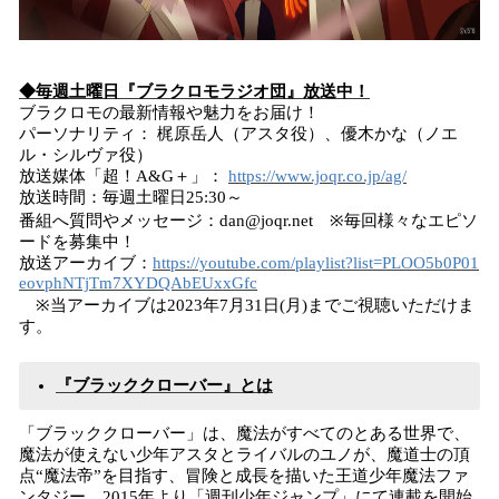
◆毎週土曜日『ブラクロモラジオ団』放送中！
ブラクロモの最新情報や魅力をお届け！
パーソナリティ： 梶原岳人（アスタ役）、優木かな（ノエ
ル・シルヴァ役）
放送媒体「超！A&G＋」：
https://www.joqr.co.jp/ag/
放送時間：毎週土曜日25:30～
番組へ質問やメッセージ：dan@joqr.net ※毎回様々なエピソ
ードを募集中！
放送アーカイブ：
https://youtube.com/playlist?list=PLOO5b0P01
eovphNTjTm7XYDQAbEUxxGfc
※当アーカイブは2023年7月31日(月)までご視聴いただけま
す。
『ブラッククローバー』とは
「ブラッククローバー」は、魔法がすべてのとある世界で、
魔法が使えない少年アスタとライバルのユノが、魔道士の頂
点“魔法帝”を目指す、冒険と成長を描いた王道少年魔法ファ
ンタジー。2015年より「週刊少年ジャンプ」にて連載を開始