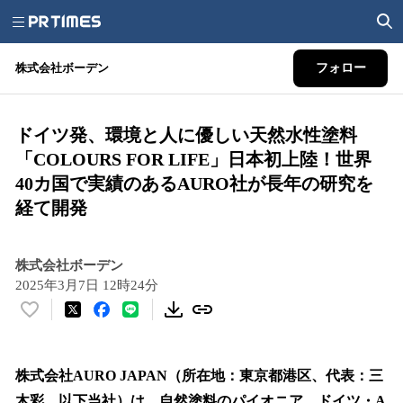
株式会社ボーデン
フォロー
ドイツ発、環境と人に優しい天然水性塗料
「COLOURS FOR LIFE」日本初上陸！世界
40カ国で実績のあるAURO社が長年の研究を
経て開発
株式会社ボーデン
2025年3月7日 12時24分
い
い
ね
！
株式会社AURO JAPAN（所在地：東京都港区、代表：三
数
木彩、以下当社）は、自然塗料のパイオニア、ドイツ・A