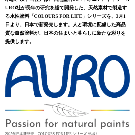
を
URO社が長年の研究を経て開発した、天然素材で製造す
読
み
る水性塗料「COLOURS FOR LIFE」シリーズを、3月1
込
日より、日本で新発売します。人と環境に配慮した高品
み
質な自然塗料が、日本の住まいと暮らしに新たな彩りを
中
で
提供します。
す
2025年日本新発売 COLOURS FOR LIFE シリーズ 登場！