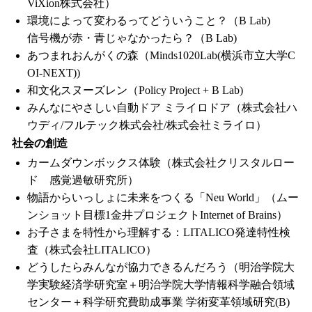
ViXion株式会社）
環境によって変わるってどういうこと？（B Lab)
信号機が赤・青じゃなかったら？（B Lab)
あつまれおんがくの森（Minds1020Lab(横浜市立大学C
OI-NEXT))
和文化スヌーズレン（Policy Project + B Lab)
みんなにやさしい自動ドア ミライロドア（株式会社ハ
ウディ/フルテック株式会社/株式会社ミライロ）
社会の創造
カームダウンボックス体験（株式会社クリスタルロー
ド 感覚過敏研究所）
物語からいっしょに未来をつくる「Neu World」（ムー
ンショット目標1金井プロジェクトInternet of Brains）
お子さまを特性から理解する：LITALICO発達特性検
査（株式会社LITALICO）
どうしたらみんなが協力できるんだろう（明治学院大
学実験経済学研究室＋明治学院大学情報科学融合領域
センター＋科学研究費助成事業 学術変革領域研究(B)