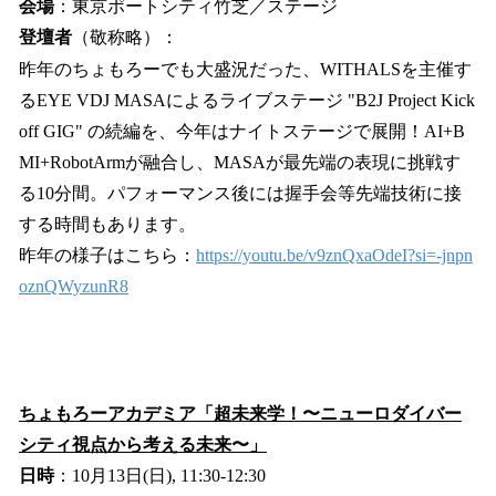
会場
：東京ポートシティ竹芝／ステージ
登壇者
（敬称略）：
昨年のちょもろーでも大盛況だった、WITHALSを主催す
るEYE VDJ MASAによるライブステージ "B2J Project Kick
off GIG" の続編を、今年はナイトステージで展開！AI+B
MI+RobotArmが融合し、MASAが最先端の表現に挑戦す
る10分間。パフォーマンス後には握手会等先端技術に接
する時間もあります。
昨年の様子はこちら：
https://youtu.be/v9znQxaOdeI?si=-jnpn
oznQWyzunR8
ちょもろーアカデミア「超未来学！〜ニューロダイバー
シティ視点から考える未来〜」
日時
：10月13日(日), 11:30-12:30