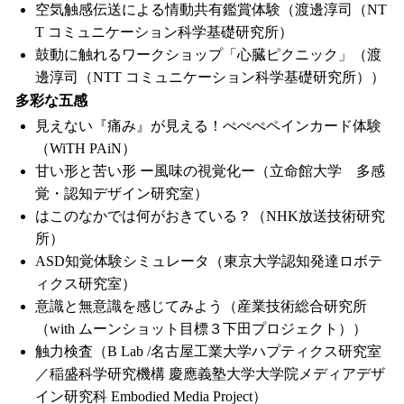
空気触感伝送による情動共有鑑賞体験（渡邊淳司（NT
T コミュニケーション科学基礎研究所）
鼓動に触れるワークショップ「心臓ピクニック」（渡
邊淳司（NTT コミュニケーション科学基礎研究所））
多彩な五感
見えない『痛み』が見える！ぺぺぺペインカード体験
（WiTH PAiN）
甘い形と苦い形 ー風味の視覚化ー（立命館大学 多感
覚・認知デザイン研究室）
はこのなかでは何がおきている？（NHK放送技術研究
所）
ASD知覚体験シミュレータ（東京大学認知発達ロボテ
ィクス研究室）
意識と無意識を感じてみよう（産業技術総合研究所
（with ムーンショット目標３下田プロジェクト））
触力検査（B Lab /名古屋工業大学ハプティクス研究室
／稲盛科学研究機構 慶應義塾大学大学院メディアデザ
イン研究科 Embodied Media Project）