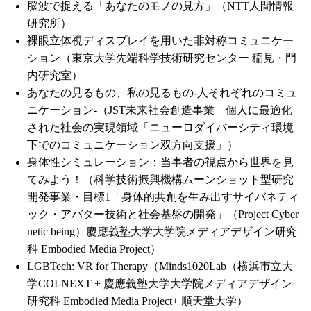
脳波で捉える「あなたのモノの見方」（NTT人間情報
研究所）
裸眼立体視ディスプレイを用いた非対称コミュニケー
ション（東京大学先端科学技術研究センター 稲見・門
内研究室）
あなたの見るもの、私の見るもの-人それぞれのコミュ
ニケーション-（JST未来社会創造事業 個人に最適化
された社会の実現領域「ニューロダイバーシティ環境
下でのコミュニケーション双方向支援」）
身体性シミュレーション：当事者の視点から世界を見
てみよう！（科学技術振興機構ムーンショット型研究
開発事業・目標1「身体的共創を生み出すサイバネティ
ック・アバター技術と社会基盤の開発」（Project Cyber
netic being）慶應義塾大学大学院メディアデザイン研究
科 Embodied Media Project）
LGBTech: VR for Therapy（Minds1020Lab（横浜市立大
学COI-NEXT + 慶應義塾大学大学院メディアデザイン
研究科 Embodied Media Project+ 順天堂大学）