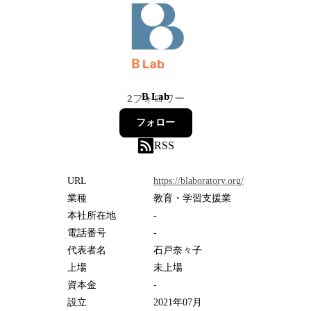
B Lab
2
フォロワー
フォロー
RSS
URL
https://blaboratory.org/
業種
教育・学習支援業
本社所在地
-
電話番号
-
代表者名
石戸奈々子
上場
未上場
資本金
-
設立
2021年07月