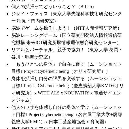
個人の拡張ってどういうこと？（B Lab）
ジザイ・フェイス（東京大学先端科学技術研究センタ
ー 稲見・門内研究室）
脳波でゲームを操作しよう！（NTT人間情報研究所）
脳波レーシングゲーム（国立研究開発法人情報通信研
究機構 未来ICT研究所脳情報通信融合研究センター）
リアルとバーチャル、親子で協力！（東京大学 葛岡・
谷川・鳴海研究室）
「もうひとつの身体」で自在に働く（ムーンショット
目標1 Project Cybernetic being（オリィ研究所））
身体を拡張し自分の限界を突破する（ムーンショット
目標1 Project Cybernetic being（慶應義塾大学KMD+オリ
ィ研究所）x WITH ALS x NOUPATHY x 電通サイエン
スジャム）
他人のワザを体感し自分の身体で学ぶ（ムーンショッ
ト目標1 Project Cybernetic being（名古屋工業大学+慶應
義塾大学KMD）x 日本工芸産地協会 x 育陶園）
身体の動きをアシストし衰えを乗り越える（ムーンシ