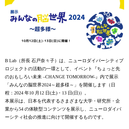
を
読
み
込
み
中
で
す
B Lab（所長 石戸奈々子）は、ニューロダイバーシティプ
ロジェクトの活動の一環として、イベント『ちょっと先
のおもしろい未来 –CHANGE TOMORROW-』内で展示
「みんなの脳世界2024～超多様～」を開催します（日
程：2024 年10 月12 日(土)・13 日(日)）。
本展示は、日本を代表するさまざまな大学・研究所・企
業から54 の体験型コンテンツを展示し、ニューロダイバ
ーシティ社会の推進に向けて開催するものです。