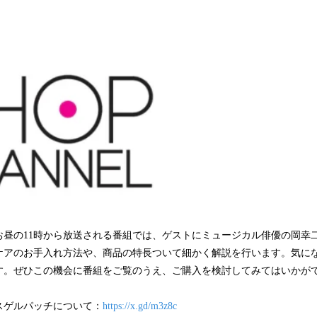
み
込
み
中
で
す
日）お昼の11時から放送される番組では、ゲストにミュージカル俳優の岡
ケアのお手入れ方法や、商品の特長ついて細かく解説を行います。気に
す。ぜひこの機会に番組をご覧のうえ、ご購入を検討してみてはいかが
クスゲルパッチについて：
https://x.gd/m3z8c