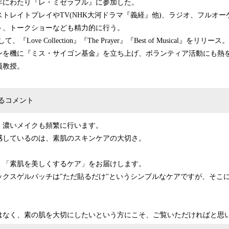
7年にわたり『レ・ミゼラブル』に参加した。
トレイトプレイやTV(NHK大河ドラマ『義経』他)、ラジオ、フルオ
ト、トークショーなども精力的に行う。
ove Collection』『The Prayer』『Best of Musical』をリリース。
ンを機に『ミス・サイゴン基金』を立ち上げ、ボランティア活動にも熱
員教授。
るコメント
、濃いメイクも頻繁に行います。
感しているのは、素肌のスキンケアの大切さ。
く「素肌を美しくするケア」をお届けします。
ックスゲルパッチは"ただ貼るだけ"というシンプルなケアですが、そこ
はなく、素の肌を大切にしたいという方にこそ、ご覧いただければと思