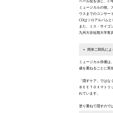
ベール役を演じ、1
ミュージカルの他、ス
ウスまでのコンサー
CDはソロアルバムとして、『L
また、ミス・サイゴ
九州大谷短期大学客
岡幸二郎氏によ
ミュージカル俳優は
歳を重ねるごとに実
「隠すケア」ではな
ＢＥＥＴＯＸマトリ
れています。
塗り重ねて隠すので