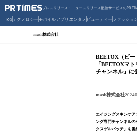
プレスリリース・ニュースリリース配信サービスのPR TIM
Top
テクノロジー
モバイル
アプリ
エンタメ
ビューティー
ファッショ
mash株式会社
BEETOX（ビ
「BEETOX
チャンネル」に
mash株式会社
2024
エイジングスキンケアブ
ング専門チャンネルの
クスゲルパッチ」を番