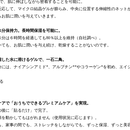
チで、肌に伸ばしながら密着することを可能に。
反応して、マイクロ結晶ゲルが膨らみ、中央に位置する伸縮性のネット
らお肌に潤いを与えていきます。
水分保持力。長時間保湿を可能に。
水分は６時間を経過しても80％以上を維持（自社調べ）。
いても、お肌に潤いを与え続け、乾燥することがないのです。
縮した水に溶けるゲルで、一石二鳥。
には、ナイアシンアミド*、アルブチン**やコラーゲン*を初め、エイ
。
る
ケアで「おうちでできるプレミアムケア」を実現。
の後に「貼るだけ」で完了。
顔を動かしてもはがれません（使用状況に応じます）。
も、家事の間でも、ストレッチをしながらでも、ずっと保湿、ずっと美