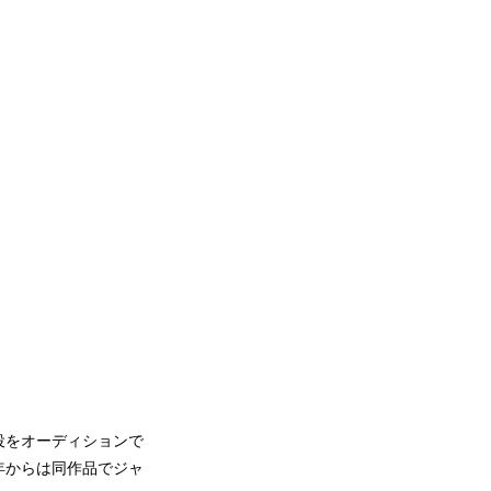
役をオーディションで
年からは同作品でジャ