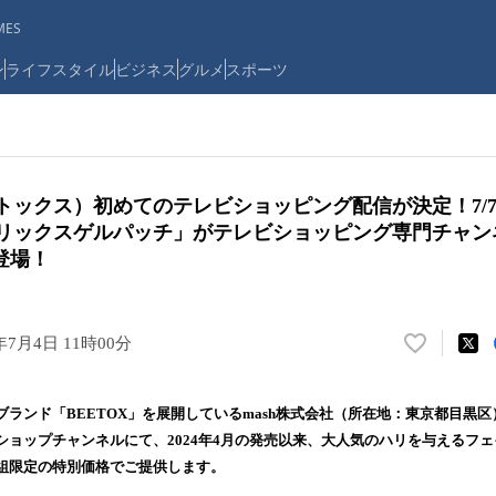
ES
ン
ライフスタイル
ビジネス
グルメ
スポーツ
ートックス）初めてのテレビショッピング配信が決定！7/
マトリックスゲルパッチ」がテレビショッピング専門チャ
登場！
年7月4日 11時00分
い
い
ね
ランド「BEETOX」を展開しているmash株式会社（所在地：東京都目黒
！
ショップチャンネルにて、2024年4月の発売以来、大人気のハリを与えるフ
数
組限定の特別価格でご提供します。
を
読