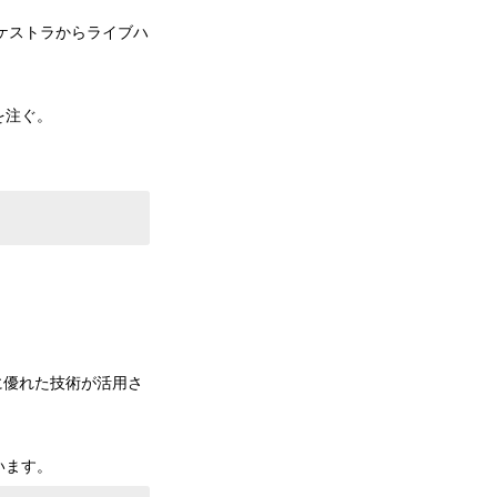
ーケストラからライブハ
を注ぐ。
に優れた技術が活用さ
います。