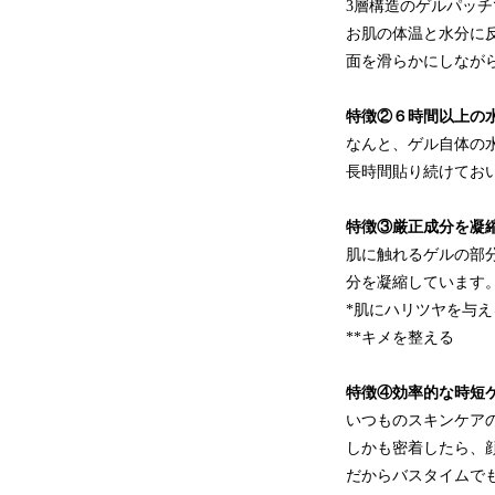
3層構造のゲルパッ
お肌の体温と水分に
面を滑らかにしなが
特徴②６時間以上の
なんと、ゲル自体の
長時間貼り続けてお
特徴③厳正成分を凝
肌に触れるゲルの部分
分を凝縮しています
*肌にハリツヤを与え
**キメを整える
特徴④効率的な時短
いつものスキンケア
しかも密着したら、
だからバスタイムで