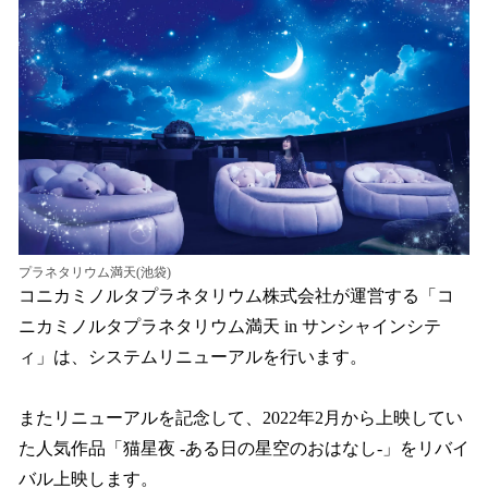
を
読
み
込
み
中
で
す
プラネタリウム満天(池袋)
コニカミノルタプラネタリウム株式会社が運営する「コ
ニカミノルタプラネタリウム満天 in サンシャインシテ
ィ」は、システムリニューアルを行います。
またリニューアルを記念して、2022年2月から上映してい
た人気作品「猫星夜 -ある日の星空のおはなし-」をリバイ
バル上映します。