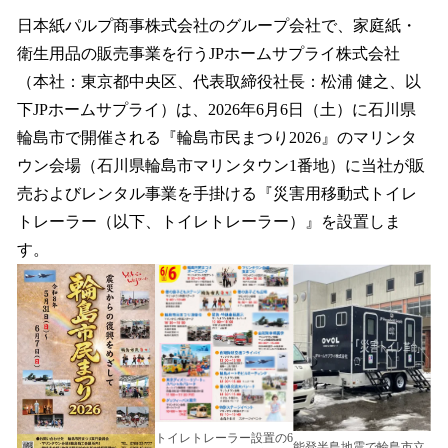
ね
！
日本紙パルプ商事株式会社のグループ会社で、家庭紙・
数
衛生用品の販売事業を行うJPホームサプライ株式会社
を
（本社：東京都中央区、代表取締役社長：松浦 健之、以
読
み
下JPホームサプライ）は、2026年6月6日（土）に石川県
込
輪島市で開催される『輪島市民まつり2026』のマリンタ
み
ウン会場（石川県輪島市マリンタウン1番地）に当社が販
中
で
売およびレンタル事業を手掛ける『災害用移動式トイレ
す
トレーラー（以下、トイレトレーラー）』を設置しま
す。
トイレトレーラー設置の6
能登半島地震で輪島市立