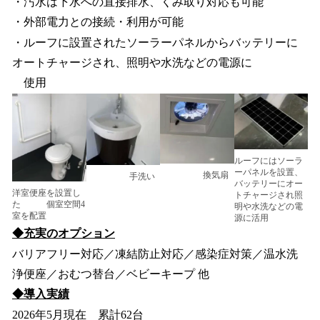
・汚水は下水への直接排水、くみ取り対応も可能
・外部電力との接続・利用が可能
・ルーフに設置されたソーラーパネルからバッテリーに
オートチャージされ、照明や水洗などの電源に
使用
ルーフにはソーラ
ーパネルを設置、
換気扇
手洗い
バッテリーにオー
洋室便座を設置し
トチャージされ照
た 個室空間4
明や水洗などの電
室を配置
源に活用
◆充実のオプション
バリアフリー対応／凍結防止対応／感染症対策／温水洗
浄便座／おむつ替台／ベビーキープ 他
◆導入実績
2026年5月現在 累計62台