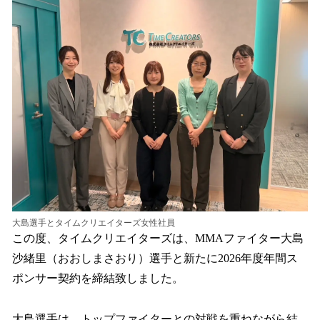
数
を
読
み
込
み
中
で
す
大島選手とタイムクリエイターズ女性社員
この度、タイムクリエイターズは、MMAファイター大島
沙緒里（おおしまさおり）選手と新たに2026年度年間ス
ポンサー契約を締結致しました。
大島選手は、トップファイターとの対戦を重ねながら結