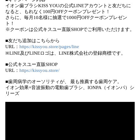
イオン歯ブラシKISS YOUの公式LINEアカウントと友だちに
なると、もれなく100円OFFクーポンプレゼント！
さらに、毎月10名様に抽選で1000円OFFクーポンプレゼン
ト！
※クーポンは公式キスユー直販SHOPでご利用いただけます。
■友だち追加はこちらから
URL：
https://kissyou.store/pages/line
※LINE及びLINEロゴは、LINE株式会社の登録商標です。
■公式キスユー直販SHOP
URL：
https://kissyou.store/
■歯周病学のオーソリティが、 最も推薦する歯周ケア。
イオン効果×音波振動の電動歯ブラシ、IONPA（イオンパ）シ
リーズ