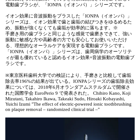
電動歯ブラシが、「IONPA（イオンパ）」シリーズです。
イオン効果に音波振動をプラスした「IONPA（イオンパ）」
シリーズは、イオン効果で歯と歯垢の結びつきをゆるめるた
め、振動が強くなくても歯垢が効率的に落ちます。※
手磨き用の歯ブラシと同じような感覚で歯磨きできて、強い
振動に敏感な方や高齢者の方でも安心してお使いいただけ
る、理想的なオーラルケアを実現する電動歯ブラシです。
「IONPA（イオンパ）」シリーズは、歯周病学のオーソリテ
ィが最も優れていると認めるイオン効果×音波振動の電動歯ブ
ラシです。
※東京医科歯科大学での検証により、手磨きと比較して歯垢
除去率196%の結果が出ている。IONPAシリーズの歯垢除去効
果については、2018年6月オランダアムステルダムで開催さ
れた国際学会 EuroPerio 9 で発表された。 Chihiro Kano, Koji
Mizutani, Takahiro Ikawa, Takeaki Sudo, Hiroaki Kobayashi,
Yuichi Izumi "The effect of electric-powered ionic toothbrushing
on plaque removal – randomized clinical trial –"