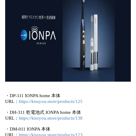
・DP-111 IONPA home 本体
URL：
https://kissyou.store/products/125
・DH-311 乾電池式 IONPA home 本体
URL：
https://kissyou.store/products/138
・DM-011 IONPA 本体
URL：
https://kissyou.store/products/123