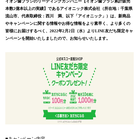
！
イオン歯ブラシのリーディングカンパニー【イオン歯ブラシ累計販売
数
本数2億本以上の実績】であるアイオニック株式会社（所在地：千葉県
を
流山市、代表取締役：西川 満、以下「アイオニック」）は、新商品
読
やキャンペーンに関する情報やお得な情報をより素早く、より多くの
み
皆様にお届けするべく、2022年2月2日（水）よりLINE友だち限定キャ
込
ンペーンを開始いたしましたので、お知らせいたします。
み
中
で
す
■キャンペーン内容