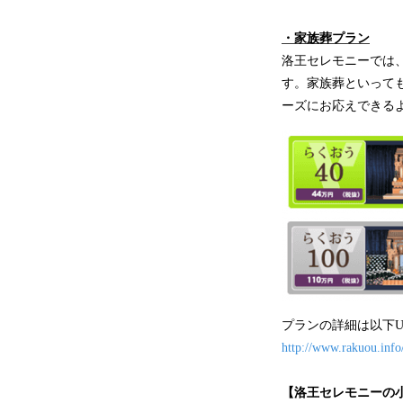
・家族葬プラン
洛王セレモニーでは
す。家族葬といって
ーズにお応えできる
プランの詳細は以下U
http://www.rakuou.info
【洛王セレモニーの