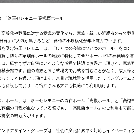
】
（土）「洛王セレモニー 高槻西ホール」
高齢化や葬儀に対する意識の変化から、家族・親しい近親者のみで葬
1日葬」に人気が集まるなど、葬儀の小規模化が年々進んでいます。
を受け洛王セレモニーは、「ひとつの会館にひとつのホール」をコン
場貸し切りの家族葬ホールの建設に特化して全35ホール※1の葬儀場を
ルは、広すぎずご自宅にいるような感覚で快適にお過ごし頂ける、家族
規模会館です。他の遺族と同じ式場内でお式を営むことがなく、故人様
ゆっくりとお過ごし頂けます。木目と琉球畳を活用したリビングルーム
ムも併設しており、ご宿泊される方にも快適にご利用頂けます。
西ホール」は、洛王セレモニーの既存ホール「高槻ホール」と「高槻
ご葬儀の日程が重なっている際でも、「高槻西ホール」のご利用も可能
ス提案の幅も広がります。
ンドデザイン・グループは、社会の変化に素早く対応しイノベーティ