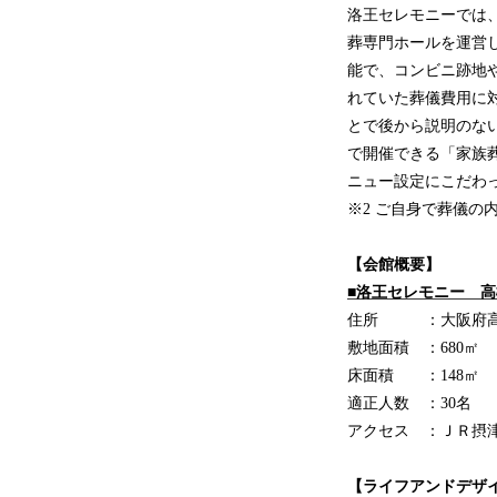
洛王セレモニーでは
葬専門ホールを運営
能で、コンビニ跡地
れていた葬儀費用に
とで後から説明のな
で開催できる「家族
ニュー設定にこだわ
※2 ご自身で葬儀
【会館概要】
■洛王セレモニー 
住所 ：大阪府高槻
敷地面積 ：680㎡
床面積 ：148㎡
適正人数 ：30名
アクセス ：ＪＲ摂
【ライフアンドデザ