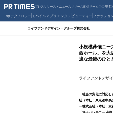
プレスリリース・ニュースリリース配信サービスのPR TIM
Top
テクノロジー
モバイル
アプリ
エンタメ
ビューティー
ファッショ
ライフアンドデザイン・グループ株式会社
小規模葬儀ニー
西ホール」を大
適な最後のひと
ライフアンドデザイ
社会の変化に対応した
社（本社：東京都中央
ー株式会社（本社：京
「洛王セレモニー 高