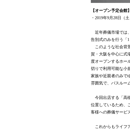
【オープン予定会館
・2019年9月28日
近年葬儀市場では、
告別式のみを行う「
このような社会背景
賀・大阪を中心に式
度オープンするホー
切りで利用可能な小
家族や近親者のみで
雰囲気で、バスルー
今回出店する「高槻
位置しているため、
客様への葬儀サービ
これからもライフア