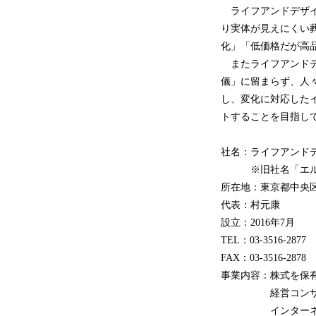
ライフアンドデザイ
り実体が見えにくい
化」「低価格だが高
またライフアンドデ
儀」に留まらず、人
し、変化に対応した
トすることを目指し
社名：ライフアンド
※旧社名「エルア
所在地：東京都中央区日
代表：村元康
設立：2016年7月
TEL：03-3516-2877
FAX：03-3516-2878
事業内容：株式を保
経営コンサル
インターネット