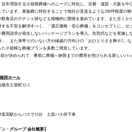
、近年増加する小規模葬儀へのニーズに特化し、京都・滋賀・大阪を中心
しています。家族葬に特化することで他社が見送るような200坪程度の
や飲食店のテナント跡なども積極的に開発を進めています。また古くか
対する不安を解消すべく、「適正価格・安心葬儀」をコンセプトに、セ
い費用請求が発生しないパッケージプランを導入。告別式などを実施し
葬」、また身寄りのいない方や縁戚の方向けの「おひとりさま葬※2」な
った小規模な葬儀プランを多数ご用意しています。
の内容が決められて、事前に葬儀～納骨までの費用を預けられる新しいパ
高槻西ホール
市土室町12-1
津富田駅からバスで15分 土室バス停下車
イン・グループ 会社概要】