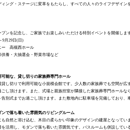
ディング・ステージに変革をもたらし、すべての人々のライフデザイン
。
】
プンを記念し、ご家族でお楽しみいただける特別イベントを開催しま
9月29日(日)
ニー 高槻西ホール
形供養・大抽選会・野菜市場など
用可能な、貸し切りの家族葬専門ホール
場貸し切りで利用可能な小規模会館です。少人数の家族葬でも空間が広
過ごし頂けます。また、式場と親族控室が隣接した家族葬専門ホールな
～告別式までお過ごし頂けます。また敷地内に駐車場を完備しており、
ダンで落ち着いた雰囲気のリビングルーム
にも自然と溶け込む、木目の柔らかい印象のデザインの建屋となってい
畳を活用し、モダンで落ち着いた雰囲気です。バスルームも併設してい