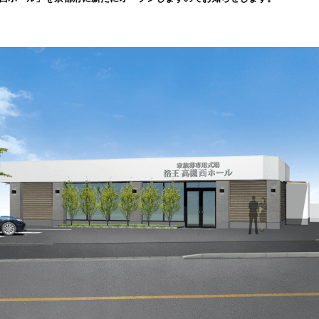
み
込
み
中
で
す