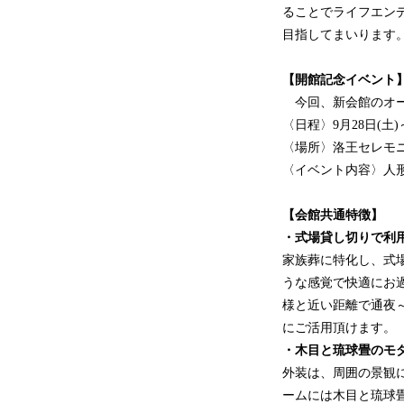
ることでライフエン
目指してまいります
【開館記念イベント
今回、新会館のオー
〈日程〉9月28日(土)～
〈場所〉洛王セレモ
〈イベント内容〉人
【会館共通特徴】
・式場貸し切りで利
家族葬に特化し、式
うな感覚で快適にお
様と近い距離で通夜
にご活用頂けます。
・木目と琉球畳のモ
外装は、周囲の景観
ームには木目と琉球