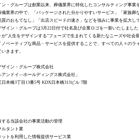
ン・グループは創業以来、葬儀業界に特化したコンサルティング事業
葬儀業界の中で、「パッケージされた分かりやすいサービス」「家族葬
品質のおもてなし」「出店スピードの速さ」などを強みに事業を拡大し
ザイン・グループは3月22日付で社名及び企業ロゴを一新いたしました
々が“人生をデザインする”フェーズで生まれてくる新たなニーズや社会
イノベーティブな商品・サービスを提供することで、すべての人々のラ
ていきます。
デザイン・グループ株式会社
ンドイ―ホールディングス株式会社」
本橋3丁目13番5号 KDX日本橋313ビル 7階
有する当該会社の事業活動の管理
タント業
を利用した情報提供サービス業