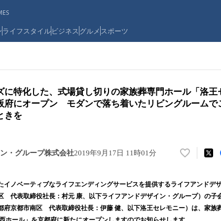
ES
ン
ライフスタイル
ビジネス
グルメ
スポーツ
ズに特化した、式場貸し切りの家族葬専門ホール「洛王
阪府にオープン モダンで落ち着いたリビングルームで
ときを
ン・グループ株式会社
2019年9月17日 11時01分
い
い
ね
イノベーティブなライフエンディングサービスを提供するライフアンドデザ
！
区 代表取締役社長：村元 康、以下ライフアンドデザイン・グループ）の子
数
都府京都市南区 代表取締役社長：伊藤 健、以下洛王セレモニー）は、家族
を
読
槻西ホール」を京都府に新たにオープンしますのでお知らせします。