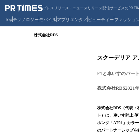
プレスリリース・ニュースリリース配信サービスのPR TIM
Top
テクノロジー
モバイル
アプリ
エンタメ
ビューティー
ファッショ
株式会社RDS
スクーデリア アル
F1と車いすのパー
株式会社RDS
2021
株式会社RDS（代表：
ト）は、車いす陸上 伊
ホンダ「AT01」カラ
のパートナーシップを