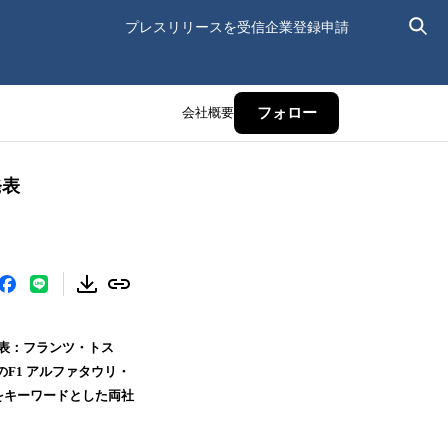
プレスリリースを受信
企業登録申請
会社概要
フォロー
発表
代表：フランツ・トス
のF1 アルファタウリ・
ーをキーワードとした両社