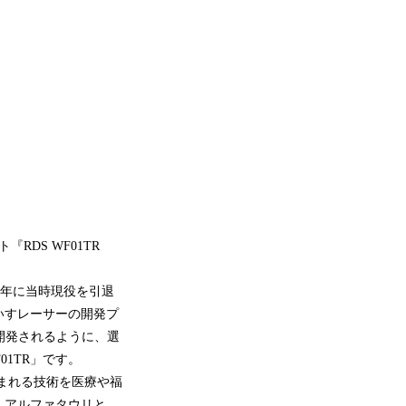
DS WF01TR
17年に当時現役を引退
いすレーサーの開発プ
開発されるように、選
1TR」です。
まれる技術を医療や福
・アルファタウリと