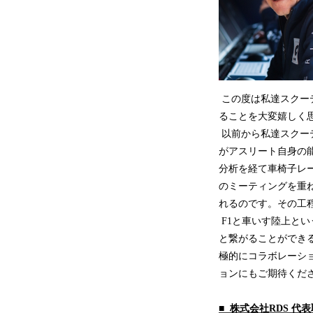
この度は私達スクーデリ
ることを大変嬉しく
以前から私達スクーデ
がアスリート自身の
分析を経て車椅子レ
のミーティングを重
れるのです。その工
F1と車いす陸上と
と繋がることができ
極的にコラボレーシ
ョンにもご期待くだ
■ 株式会社RDS 代