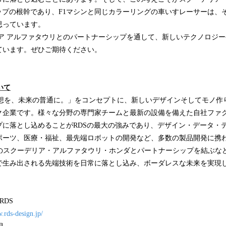
ップの根幹であり、F1マシンと同じカラーリングの車いすレーサーは、
思っています。
ア アルファタウリとのパートナーシップを通して、新しいテクノロジ
ています。ぜひご期待ください。
いて
理想を、未来の普通に。」をコンセプトに、新しいデザインそしてモノ作
ク企業です。様々な分野の専門家チームと最新の設備を備えた自社ファ
プに落とし込めることがRDSの最大の強みであり、デザイン・データ・
ーツ、医療・福祉、最先端ロボットの開発など、多数の製品開発に携わっ
ムのスクーデリア・アルファタウリ・ホンダとパートナーシップを結ぶなど
で生み出される先端技術を日常に落とし込み、ボーダレスな未来を実現
RDS
.rds-design.jp/