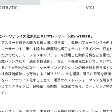
にパーソナライズ化された車いすレーサー「RDS WF01TR」
R」は、アスリート自身の能力を最大限に引き出し、競技パフォーマンスを
すレーサーです。車いす陸上の伊藤智也選手をテストドライバーに迎え
トだけでなく、モーションキャプチャーを活用した動作分析などを重ね
分散バランスなど「感覚を数値化」。また、開発過程において、車いす
えることが明らかになり、シーティングポジションの最適解を導き出す
社会課題解決にも寄与する「RDS SS01」※を開発。選手に最適な座
ンをパーソナライズ化することで、選手のベストパフォーマンスを引き
を当てたデザインは、超軽量、高剛性、高加速であり、コーナリング時
ます。
ャリスト千葉工業大学・未来ロボット技術研究センター「fuRo」協力