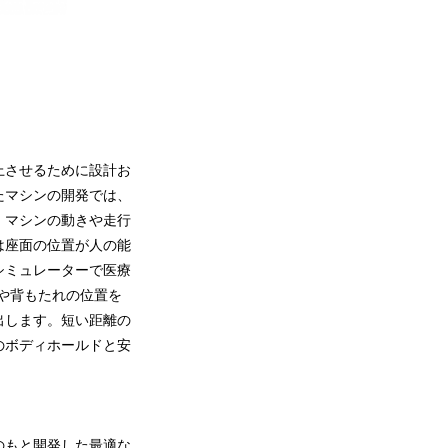
向上させるために設計お
たマシンの開発では、
、マシンの動きや走行
は座面の位置が人の能
シミュレーターで医療
面や背もたれの位置を
出します。短い距離の
のボディホールドと安
のもと開発した最適な