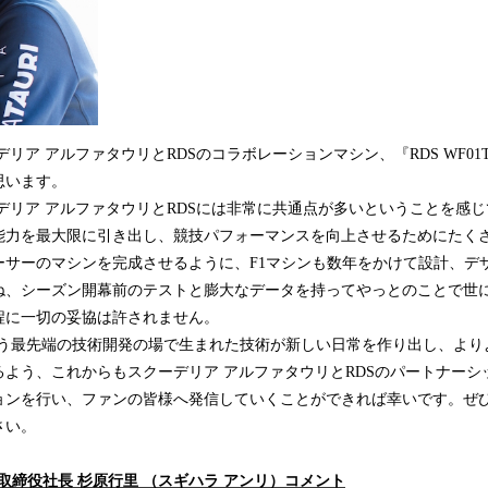
ア アルファタウリとRDSのコラボレーションマシン、『RDS WF01TR
思います。
リア アルファタウリとRDSには非常に共通点が多いということを感じ
能力を最大限に引き出し、競技パフォーマンスを向上させるためにたく
ーサーのマシンを完成させるように、F1マシンも数年をかけて設計、デ
ね、シーズン開幕前のテストと膨大なデータを持ってやっとのことで世
程に一切の妥協は許されません。
いう最先端の技術開発の場で生まれた技術が新しい日常を作り出し、より
るよう、これからもスクーデリア アルファタウリとRDSのパートナーシ
ョンを行い、ファンの皆様へ発信していくことができれば幸いです。ぜ
さい。
表取締役社長 杉原行里 （スギハラ アンリ）コメント