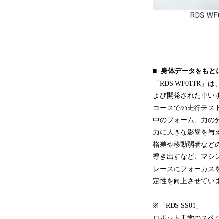
■ 身体データをもと
「RDS WF01T
よび開発された車い
コースでの走行テス
中のフォーム、力の
力に大きな影響を与
格差や移動弱者などの
導き出すなど、マシ
レースにフォーカス
定性を向上させてい
※「RDS SS01」
ロボット工学のスペシ