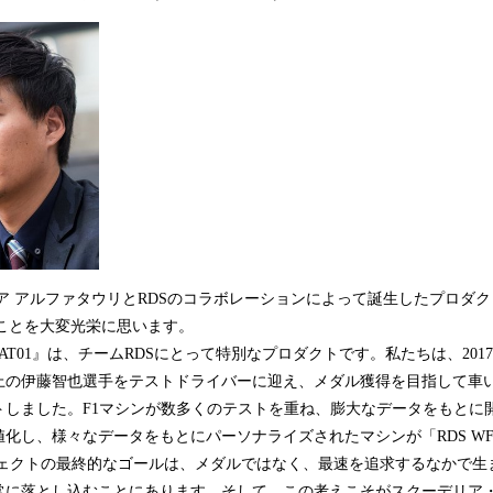
 アルファタウリとRDSのコラボレーションによって誕生したプロダクト『R
たことを大変光栄に思います。
TR AT01』は、チームRDSにとって特別なプロダクトです。私たちは、20
上の伊藤智也選手をテストドライバーに迎え、メダル獲得を目指して車
トしました。F1マシンが数多くのテストを重ね、膨大なデータをもとに
化し、様々なデータをもとにパーソナライズされたマシンが「RDS WF0
ェクトの最終的なゴールは、メダルではなく、最速を追求するなかで生
常に落とし込むことにあります。そして、この考えこそがスクーデリア