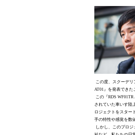
この度、スクーデリア
AT01』を発表でき
この『RDS WF01
されていた車いす陸
ロジェクトをスター
手の特性や感覚を数値
しかし、このプロジ
祉など、私たちの日