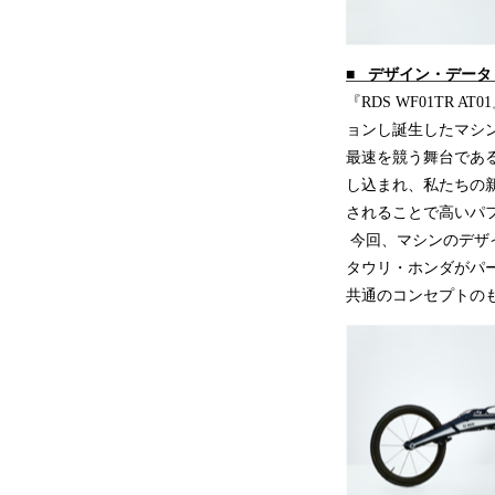
■ デザイン・デー
『RDS WF01TR 
ョンし誕生したマシ
最速を競う舞台であ
し込まれ、私たちの
されることで高いパ
今回、マシンのデザイ
タウリ・ホンダがパ
共通のコンセプトのも