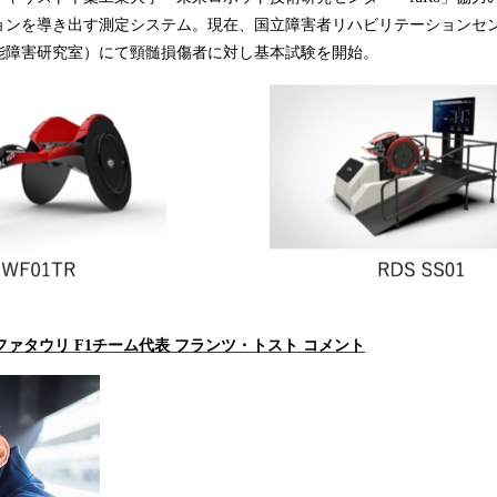
ョンを導き出す測定システム。現在、国立障害者リハビリテーションセ
能障害研究室）にて頸髄損傷者に対し基本試験を開始。
ファタウリ F1チーム代表 フランツ・トスト コメント