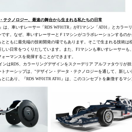
タ・テクノロジー、最速の舞台から生まれる私たちの日常
AT01』は、車いすレーサー「RDS WF01TR」がF1マシン「AT01」とカ
ンです。なぜ、車いすレーサーとＦ1マシンがコラボレーションするのか
るとともに最先端の技術開発の場でもあります。そこで生まれる技術は
新しい日常をつくりだしています。また、F1マシンも車いすレーサーも
フォーマンスを発揮することができます。
ンはRDS、カラーリングデザインをスクーデリア アルファタウリが担
ートナーシップは、“デザイン・データ・テクノロジーを通して、新しい
とにあり、『RDS WF01TR AT01』は、このコンセプトを象徴するマ