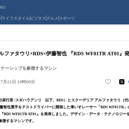
ES
ン
ライフスタイル
ビジネス
グルメ
スポーツ
ファタウリ×RDS×伊藤智也 『RDS WF01TR AT01』
トナーシップを象徴するマシン
年7月21日 10時00分
い
い
ね
杉原行里 /スギハラアンリ 以下、RDS）とスクーデリア アルファタウリ（
！
藤智也選手をテストドライバーに開発した車いすレーサー「RDS WF01TR」
数
ー『RDS WF01TR AT01』を発表しました。デザイン・データ・テクノロジ
を
読
象徴するマシンです。
み