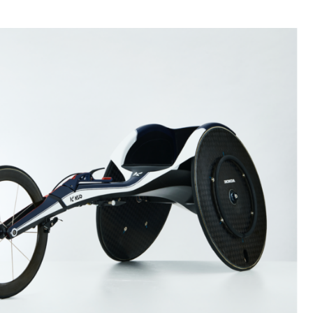
込
み
中
で
す