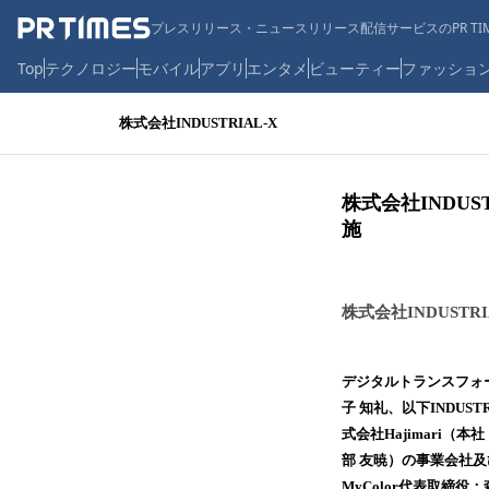
プレスリリース・ニュースリリース配信サービスのPR TIM
Top
テクノロジー
モバイル
アプリ
エンタメ
ビューティー
ファッショ
株式会社INDUSTRIAL-X
株式会社INDU
施
株式会社INDUSTRI
デジタルトランスフォー
子 知礼、以下INDU
式会社Hajimari
部 友暁）の事業会社及
MyColor代表取締