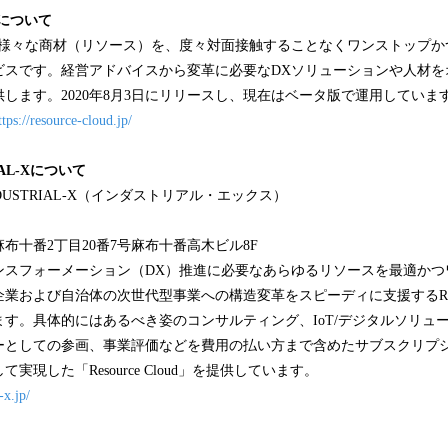
d」について
の様々な商材（リソース）を、度々対面接触することなくワンストップか
ビスです。経営アドバイスから変革に必要なDXソリューションや人材を
します。2020年8月3日にリリースし、現在はベータ版で運用していま
ttps://resource-cloud.jp/
IAL-Xについて
USTRIAL-X（インダストリアル・エックス）
布十番2丁目20番7号麻布十番高木ビル8F
ンスフォーメーション（DX）推進に必要なあらゆるリソースを最適かつ
よび自治体の次世代型事業への構造変革をスピーディに支援するResource a
す。具体的にはあるべき姿のコンサルティング、IoT/デジタルソリュ
ーとしての参画、事業評価などを費用の払い方まで含めたサブスクリプ
実現した「Resource Cloud」を提供しています。
-x.jp/