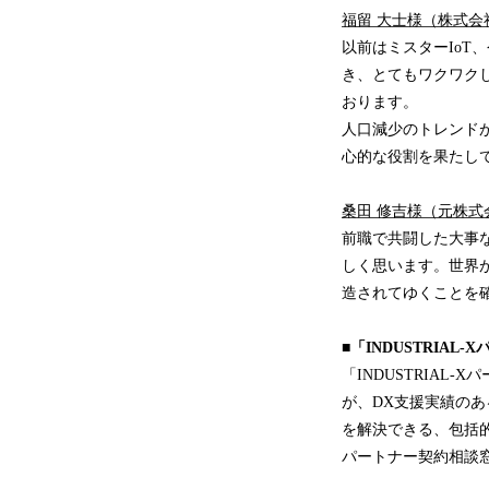
福留 大士様（株式
以前はミスターIoT
き、とてもワクワクし
おります。
人口減少のトレンド
心的な役割を果たし
桑田 修吉様（元株
前職で共闘した大事な
しく思います。世界
造されてゆくことを
■「INDUSTRIAL
「INDUSTRIAL
が、DX支援実績の
を解決できる、包括的
パートナー契約相談窓口：inf