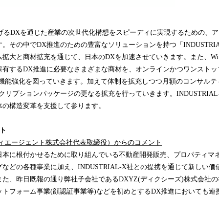
-Xが掲げるDXを通じた産業の次世代化構想をスピーディに実現するための、
。その中でDX推進のための豊富なソリューションを持つ「INDUSTRIA
拡大と商材拡充を通じて、日本のDXを加速させていきます。また、With/
保有するDX推進に必要なさまざまな商材を、オンラインかつワンストッ
loud」の機能強化を図っていきます。加えて体制を拡充しつつ月額のコンサ
クリプションパッケージの更なる拡充を行っていきます。INDUSTRIAL
体の構造変革を支援して参ります。
ト
ティエージェント株式会社代表取締役）からのコメント
日本に根付かせるために取り組んでいる不動産開発販売、プロパティマ
などの各種事業に加え、INDUSTRIAL-X社との提携を通じて新しい
た、昨日既報の通り弊社子会社であるDXYZ(ディクシーズ)株式会社
ットフォーム事業(顔認証事業等)などを初めとするDX推進においても連