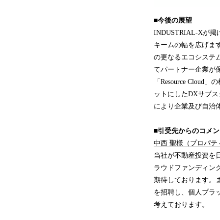
■今後の展望
INDUSTRIAL
キームの幅を広げます
の更なるエコシステム
てパートナー企業が
「Resource C
ットにしたDXサブス
により企業及び自治
■引受先からのコメン
中西 聖様（プロパ
当社が不動産投資を
ラウドファンディング
期待しております。ま
を招聘し、個人プラ
考えております。