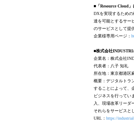
■「Resource Clou
DXを実現するため
達を可能とするサー
のサービスとして提供
企業様専用ページ：
h
■株式会社INDUSTR
企業名：株式会社IND
代表者：八子 知礼
所在地：東京都港区麻
概要：デジタルトラ
することによって、企業お
ビジネスを行っていま
入、現場改革リーダ
それらをサービスとして
URL：
https://industrial