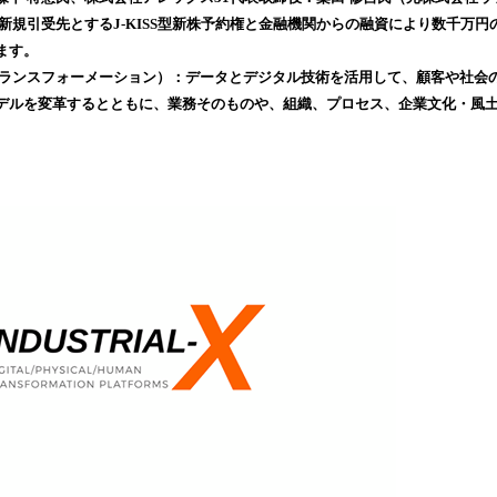
込
新規引受先とするJ-KISS型新株予約権と金融機関からの融資により数千万
み
ます。
中
トランスフォーメーション）：データとデジタル技術を活用して、顧客や社会
で
デルを変革するとともに、業務そのものや、組織、プロセス、企業文化・風
す