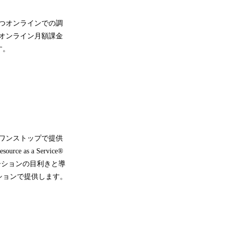
つオンラインでの調
オンライン月額課金
す。
ワンストップで提供
s a Service®
ーションの目利きと導
ションで提供します。