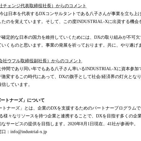
会社チェンジ代表取締役社長）からのコメント
、今は日本を代表するDXコンサルタントである八子さんが事業を立ち上
たのを覚えています。そして、この度INDUSTRIAL-Xに出資する機
が確定的な日本の国力を維持していくためには、DXの取り組みが不可欠
ていくものと思います。事業の発展を祈っております。共に、やり遂げ
式会社ウフル取締役副社長）からのコメント
仲間であり同い年でもある八子さん率いるINDUSTRIAL-Xに資本参
が激変するこの時代にあって、DXの旗手として社会/経済界の灯火とな
確信しています。
-Xパートナーズ」について
-Xパートナーズ」とは、企業のDXを支援するためのパートナープログラムです。I
ある様々なリソースを持つ企業と連携することで、DXを目指す多くの企
なサービスの提供を目指します。2020年8月1日現在、41社が参画中。
o@industrial-x.jp