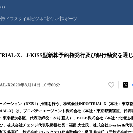
ES
ン
ライフスタイル
ビジネス
グルメ
スポーツ
STRIAL-X、J-KISS型新株予約権発行及び銀行融資を
AL-X
2020年8月14日 10時00分
い
い
ね
メーション（DX※1）推進を行う、株式会社INDUSTRIAL-X（本社：東
！
STRIAL-X）は、プロパティエージェント株式会社（本社：東京都新宿区、代表
数
（本社：東京都渋谷区、代表取締役：木村 直人）、BULB株式会社（本社：北海
を
読
び、株式会社チェンジ代表取締役社長：福留 大士氏、株式会社Everforth代
み
役：森下 将憲氏、株式会社アレックス31代表取締役：桑田 修吉氏（元株式会社