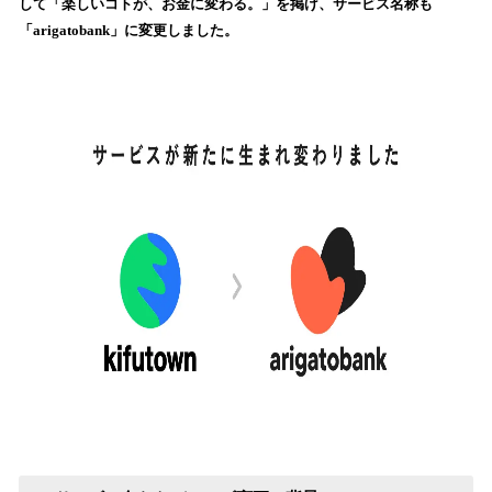
して「楽しいコトが、お金に変わる。」を掲げ、サービス名称も
み
「arigatobank」に変更しました。
込
み
中
で
す