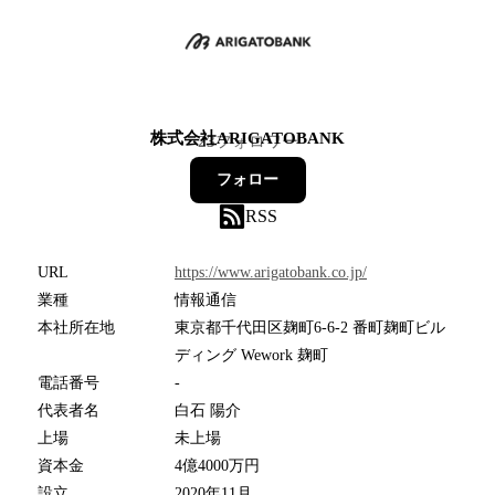
株式会社ARIGATOBANK
23
フォロワー
フォロー
RSS
URL
https://www.arigatobank.co.jp/
業種
情報通信
本社所在地
東京都千代田区麹町6-6-2 番町麹町ビル
ディング Wework 麹町
電話番号
-
代表者名
白石 陽介
上場
未上場
資本金
4億4000万円
設立
2020年11月