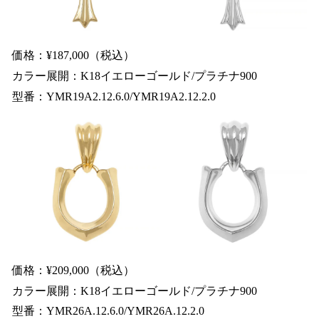
価格：¥187,000（税込）
カラー展開：K18イエローゴールド/プラチナ900
型番：YMR19A2.12.6.0/YMR19A2.12.2.0
価格：¥209,000（税込）
カラー展開：K18イエローゴールド/プラチナ900
型番：YMR26A.12.6.0/YMR26A.12.2.0