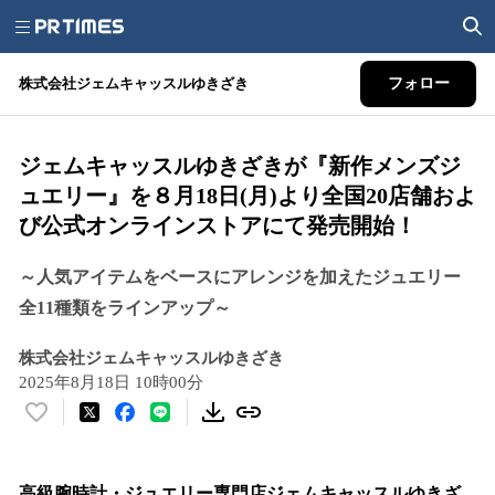
株式会社ジェムキャッスルゆきざき
フォロー
ジェムキャッスルゆきざきが『新作メンズジ
ュエリー』を８月18日(月)より全国20店舗およ
び公式オンラインストアにて発売開始！
～人気アイテムをベースにアレンジを加えたジュエリー
全11種類をラインアップ～
株式会社ジェムキャッスルゆきざき
2025年8月18日 10時00分
い
い
ね
！
高級腕時計・ジュエリー専門店ジェムキャッスルゆきざ