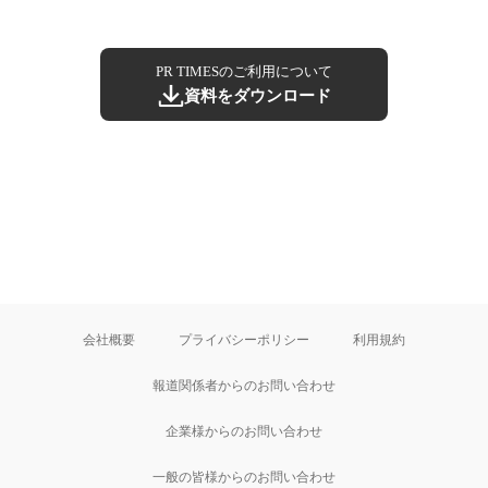
PR TIMESのご利用について
資料をダウンロード
会社概要
プライバシーポリシー
利用規約
報道関係者からのお問い合わせ
企業様からのお問い合わせ
一般の皆様からのお問い合わせ