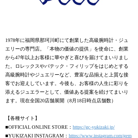
1978年に福岡県那珂川町にて創業した高級腕時計・ジュ
エリーの専門店。「本物の価値の提供」を使命に、創業
から47年以上お客様に華やぎと喜びを届けてまいりまし
た。ロレックスやパテック・フィリップをはじめとする
高級腕時計やジュエリーなど、豊富な品揃えと上質な接
客でお迎えしています。今後も、お客様の人生に彩りを
添えるジュエラーとして、価値ある提案を続けてまいり
ます。現在全国20店舗展開（8月18日時点店舗数）
【各種サイト】
■OFFICIAL ONLINE STORE：
https://gc-yukizaki.jp/
■YUKIZAKI INSTAGRAM：
https://www.instagram.com/gem