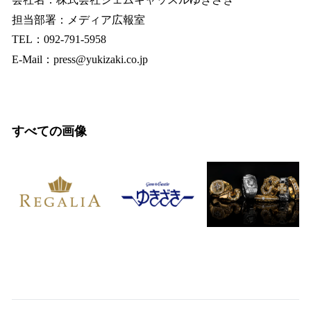
担当部署：メディア広報室
TEL：092-791-5958
E-Mail：press@yukizaki.co.jp
すべての画像