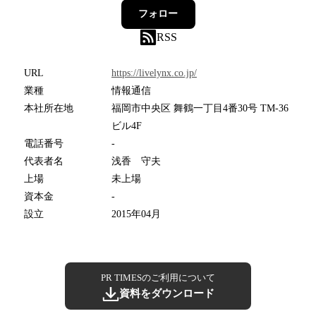
フォロー
RSS
URL
https://livelynx.co.jp/
業種
情報通信
本社所在地
福岡市中央区 舞鶴一丁目4番30号 TM-36
ビル4F
電話番号
-
代表者名
浅香 守夫
上場
未上場
資本金
-
設立
2015年04月
PR TIMESのご利用について
資料をダウンロード