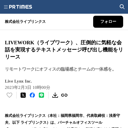
株式会社ライブリンクス
フォロー
LIVEWORK（ライブワーク）、圧倒的に気軽な会
話を実現するテキストメッセージ呼び出し機能をリ
リース
リモートワークにオフィスの臨場感とチームの一体感を。
Live Lynx Inc.
2023年2月3日 10時00分
い
い
ね
！
株式会社ライブリンクス（本社：福岡県福岡市、代表取締役：浅香守
数
夫、以下 ライブリンクス）は、バーチャルオフィスツール
を