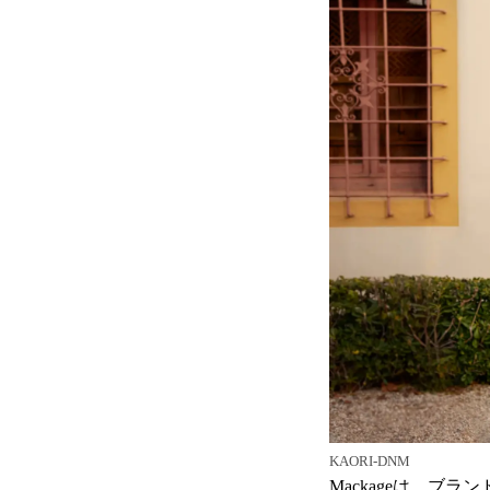
KAORI-DNM
Mackageは、ブ