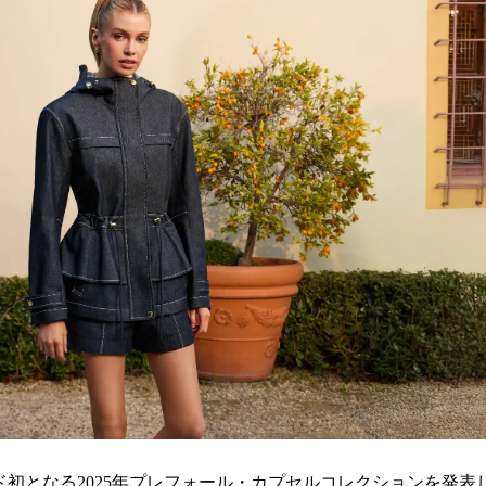
み
込
み
中
で
す
ランド初となる2025年プレフォール・カプセルコレクションを発