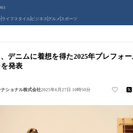
ES
ン
ライフスタイル
ビジネス
グルメ
スポーツ
、デニムに着想を得た2025年プレフォ
ンを発表
ーナショナル株式会社
2025年6月27日 10時50分
い
い
ね
！
数
を
読