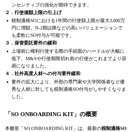
ンセンティブの強化が期待できます。
２．行使価額上限の引上げ
税制適格SOにおける1年間の行使額上限が最大3,600万
円に増額。N-2期以降などの高いバリュエーションで
も柔軟にSO付与が可能です。
３．保管委託要件の緩和
上場前に権利行使する際の手続面のハードルが大幅に
低下。M&Aや行使期限切れ前の行使がこれまでより容
易になりました。
４．社外高度人材への付与要件緩和
要件の拡大により、外部の専門家や大学関係者など優
秀な人材に対しても税制適格SO付与がしやすくなりま
した。
「SO ONBOARDING KIT」の概要
本雛形「SO ONBOARDING KIT」は、最新の
税制適格SO