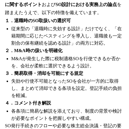
に関するポイント
および
SO設計における実務上の論点
を
踏まえたうえで、以下の特徴を備えています。
１．退職時のSO取扱いの選択可
従来型の「退職時に失効する設計」だけでなく、「在
籍期間に応じたベスティングを導入し、退職後も一定
割合の保有継続を認める設計」の両方に対応。
２．M&A時の扱いを明確化
M&Aが発生した際に税制適格SOを行使できるか否か
を、会社が柔軟に選択できるよう設計。
３．簡易取得・消却を可能にする規定
失効や行使不可能となったSOを会社が一方的に取得
し、まとめて消却できる条項を設定。登記手続の負担
を軽減。
４．コメント付き解説
各条項に簡易な解説を添えており、制度の背景や検討
が必要なポイントを把握しやすい構成。
SO発行手続きのフローや必要な株主総会決議・登記の要