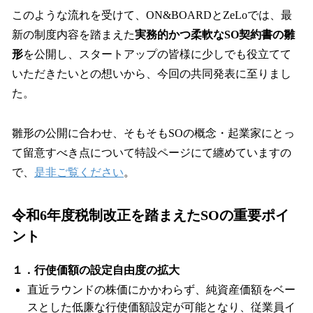
このような流れを受けて、ON&BOARDとZeLoでは、最
新の制度内容を踏まえた
実務的かつ柔軟なSO契約書の雛
形
を公開し、スタートアップの皆様に少しでも役立てて
いただきたいとの想いから、今回の共同発表に至りまし
た。
雛形の公開に合わせ、そもそもSOの概念・起業家にとっ
て留意すべき点について特設ページにて纏めていますの
で、
是非ご覧ください
。
令和6年度税制改正を踏まえたSOの重要ポイ
ント
１．行使価額の設定自由度の拡大
直近ラウンドの株価にかかわらず、純資産価額をベー
スとした低廉な行使価額設定が可能となり、従業員イ