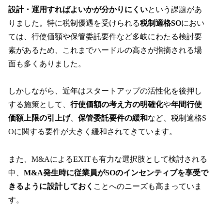
設計・運用すればよいかが分かりにくい
という課題があ
りました。特に税制優遇を受けられる
税制適格SO
におい
ては、行使価額や保管委託要件など多岐にわたる検討要
素があるため、これまでハードルの高さが指摘される場
面も多くありました。
しかしながら、近年はスタートアップの活性化を後押し
する施策として、
行使価額の考え方の明確化
や
年間行使
価額上限の引上げ
、
保管委託要件の緩和
など、税制適格S
Oに関する要件が大きく緩和されてきています。
また、M&AによるEXITも有力な選択肢として検討される
中、
M&A発生時に従業員がSOのインセンティブを享受で
きるように設計しておく
ことへのニーズも高まっていま
す。