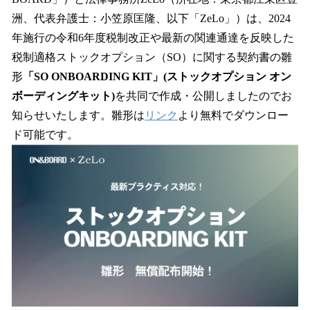
読
み
洲、代表弁護士：小笠原匡隆、以下「ZeLo」）は、2024
込
年施行の令和6年度税制改正や最新の関連通達を反映した
み
税制適格ストックオプション（SO）に関する契約書の雛
中
で
形
「SO ONBOARDING KIT」(ストックオプション オン
す
ボーディングキット)
を共同で作成・公開しましたのでお
知らせいたします。雛形は
リンク
より無料でダウンロー
ド可能です。