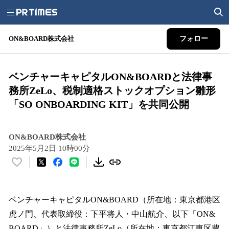
ON&BOARD株式会社
フォロー
ベンチャーキャピタルON&BOARDと法律事
務所ZeLo、税制適格ストックオプション雛形
「SO ONBOARDING KIT」を共同公開
ON&BOARD株式会社
2025年5月2日 10時00分
い
い
ね
！
ベンチャーキャピタルON&BOARD（所在地：東京都港区
数
虎ノ門、代表取締役：下平将人・中山航介、以下「ON&
を
BOARD」）と法律事務所ZeLo（所在地：東京都江東区豊