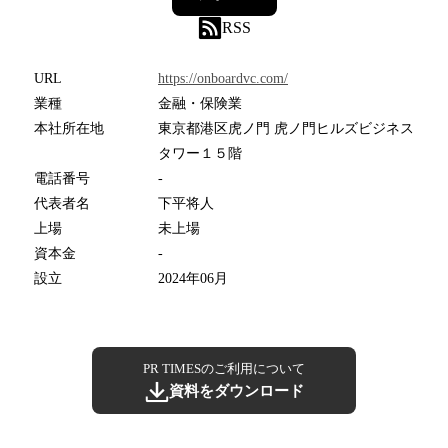
RSS
URL
https://onboardvc.com/
業種
金融・保険業
本社所在地
東京都港区虎ノ門 虎ノ門ヒルズビジネス
タワー１５階
電話番号
-
代表者名
下平将人
上場
未上場
資本金
-
設立
2024年06月
PR TIMESのご利用について
資料をダウンロード