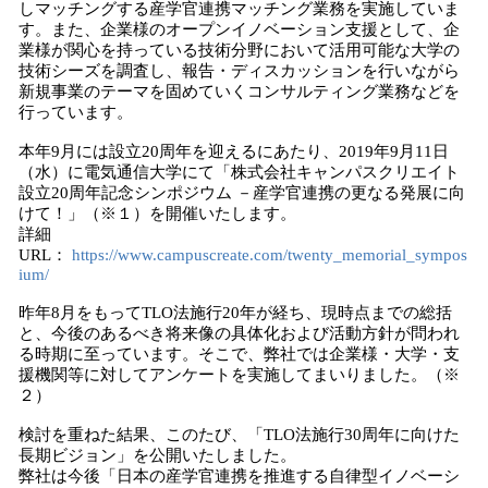
しマッチングする産学官連携マッチング業務を実施していま
読
す。また、企業様のオープンイノベーション支援として、企
み
業様が関心を持っている技術分野において活用可能な大学の
込
技術シーズを調査し、報告・ディスカッションを行いながら
み
新規事業のテーマを固めていくコンサルティング業務などを
中
行っています。
で
本年9月には設立20周年を迎えるにあたり、2019年9月11日
す
（水）に電気通信大学にて「株式会社キャンパスクリエイト
設立20周年記念シンポジウム －産学官連携の更なる発展に向
けて！」（※１）を開催いたします。
詳細
URL：
https://www.campuscreate.com/twenty_memorial_sympos
ium/
昨年8月をもってTLO法施行20年が経ち、現時点までの総括
と、今後のあるべき将来像の具体化および活動方針が問われ
る時期に至っています。そこで、弊社では企業様・大学・支
援機関等に対してアンケートを実施してまいりました。（※
２）
検討を重ねた結果、このたび、「TLO法施行30周年に向けた
長期ビジョン」を公開いたしました。
弊社は今後「日本の産学官連携を推進する自律型イノベーシ