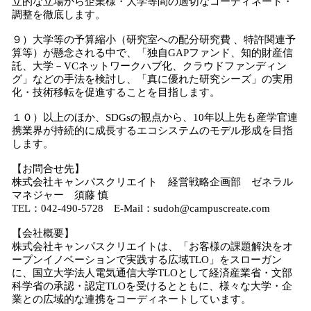
立的な立場から企業様・大学等間の適切なコーディネート・
調整を徹底します。
９）大学等の予算縮小（研究室への配分研究費 、特許関連予
算等）が懸念される中で、「独自GAPファンド、知的財産信
託、大学－VCネットワークハブ化、クラウドファンディン
グ」などの手法を検討し、「真に優れた研究シーズ」の実用
化・技術移転を促進することを目指します。
１０）以上のほか、SDGsの観点から、10年以上先も産学官連
携業界が持続的に成長するエコシステムのモデル形成を目指
します。
【お問合せ先】
株式会社キャンパスクリエイト 経営戦略企画部 ゼネラル
マネジャー 須藤 慎
TEL：042-490-5728 E-Mail：sudoh@campuscreate.com
【会社概要】
株式会社キャンパスクリエイトは、「お客様の課題解決をオ
ープンイノベーションで実践する広域TLO」をスローガン
に、国立大学法人電気通信大学TLOとして経済産業省・文部
科学省の承認・認定TLOを受けるとともに、様々な大学・企
業との広域的な連携をコーディネートしています。