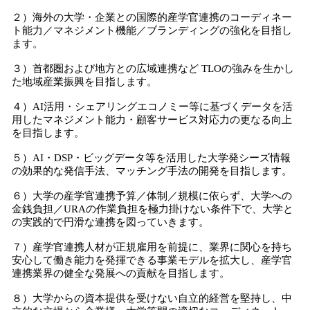
２）海外の大学・企業との国際的産学官連携のコーディネー
ト能力／マネジメント機能／ブランディングの強化を目指し
ます。
３）首都圏および地方との広域連携など TLOの強みを生かし
た地域産業振興を目指します。
４）AI活用・シェアリングエコノミー等に基づくデータを活
用したマネジメント能力・顧客サービス対応力の更なる向上
を目指します。
５）AI・DSP・ビッグデータ等を活用した大学発シーズ情報
の効果的な発信手法、マッチング手法の開発を目指します。
６）大学の産学官連携予算／体制／規模に依らず、大学への
金銭負担／URAの作業負担を極力掛けない条件下で、大学と
の実践的で円滑な連携を図っていきます。
７）産学官連携人材が正規雇用を前提に、業界に関心を持ち
安心して働き能力を発揮できる事業モデルを拡大し、産学官
連携業界の健全な発展への貢献を目指します。
８）大学からの資本提供を受けない自立的経営を堅持し、中