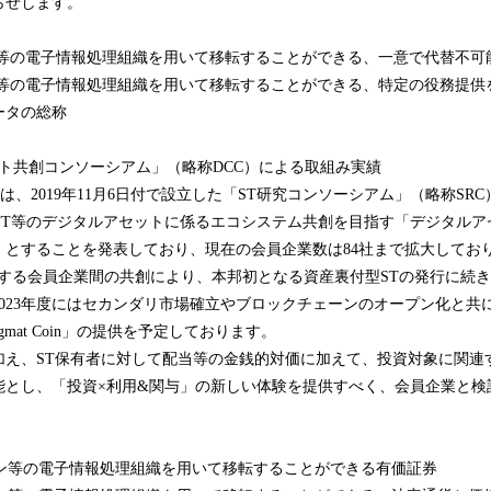
らせします。
込
み
ーン等の電子情報処理組織を用いて移転することができる、一意で代替不可
中
で
ーン等の電子情報処理組織を用いて移転することができる、特定の役務提供
す
ータの総称
ト共創コンソーシアム」（略称DCC）による取組み実績
、2019年11月6日付で設立した「ST研究コンソーシアム」（略称SRC）
4・NFT等のデジタルアセットに係るエコシステム共創を目指す「デジタル
）とすることを発表しており、現在の会員企業数は84社まで拡大してお
利用する会員企業間の共創により、本邦初となる資産裏付型STの発行に続
023年度にはセカンダリ市場確立やブロックチェーンのオープン化と共
gmat Coin」の提供を予定しております。
え、ST保有者に対して配当等の金銭的対価に加えて、投資対象に関連
能とし、「投資×利用&関与」の新しい体験を提供すべく、会員企業と検
ーン等の電子情報処理組織を用いて移転することができる有価証券