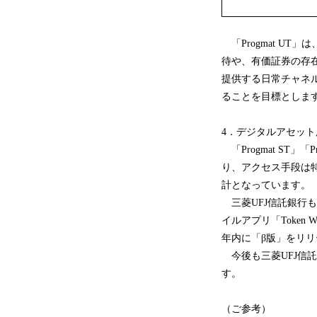
「Progmat UT
待や、有価証券の存
提供する日常チャネルへ
ることを目標としま
4．デジタルアセット用ウォ
「Progmat ST」
り、アクセス手段は
計となっています。（
三菱UFJ信託銀行
イルアプリ「Token W
年内に「β版」をリ
今後も三菱UFJ信
す。
（ご参考）