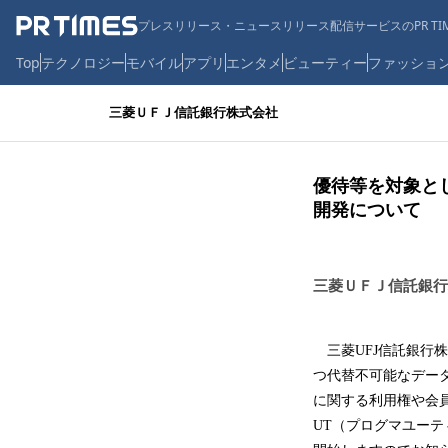
プレスリリース・ニュースリリース配信サービスのPR TIM
Top
テクノロジー
モバイル
アプリ
エンタメ
ビューティー
ファッショ
三菱ＵＦＪ信託銀行株式会社
優待等を対象とし
開発について
三菱ＵＦＪ信託銀行
三菱UFJ信託銀行株
つ代替不可能なデータ
に関する利用権や会員
UT（プログマユー