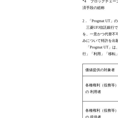
*4 ブロックチェ
済手段の総称
2．「Progmat UT」
三菱UFJ信託銀行
を、一意かつ代替不可
みについて特許を出
「Progmat U
行」「利用」「移転
価値提供の対象者
各種権利（役務等
の 利用者
各種権利（役務等
の 提供者