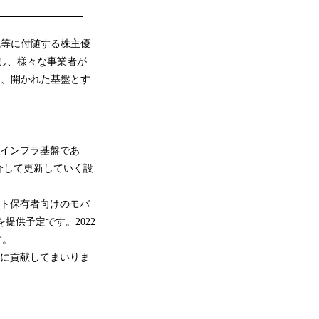
株式等に付随する株主優
し、様々な事業者が
能な、開かれた基盤とす
としたインフラ基盤であ
介して更新していく設
ット保有者向けのモバ
r」を提供予定です。2022
す。
決に貢献してまいりま