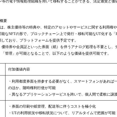
ーン等の電子情報処理組織を用いて移転することができる、法定通貨と価
の概要
では、株主優待等の特典や、特定のアセットやサービスに関する利用権
能なNFTの形で、ブロックチェーン上で発行・移転可能なUT化する「Prog
願しており、プラットフォームを提供予定です。
T」は、優待券や会員証といった券面（紙）を伴うアナログ処理を不要とし
」「管理」が可能となることで、以下のような価値を提供可能です。
付加価値内容
・利用都度券面を持参する必要がなく、スマートフォンがあれば
）
のほか、随時権利行使が可能
・異なるアプリケーションサービスを跨いで、個人間で柔軟に譲
・券面の印刷や紙管理、配送等に伴うコストを極小化
）
・UTの利用状況や移転状況について、リアルタイムで把握が可能