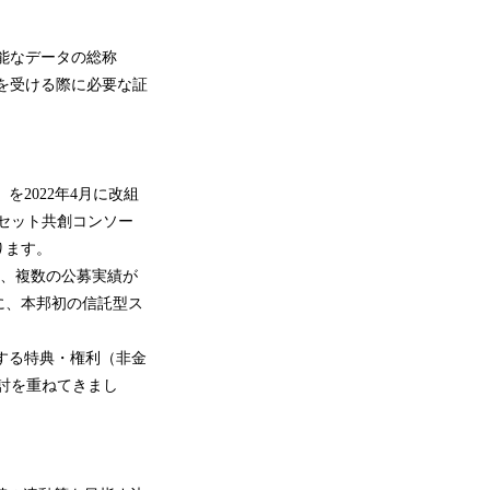
能なデータの総称
を受ける際に必要な証
を2022年4月に改組
アセット共創コンソー
ります。
き、複数の公募実績が
に、本邦初の信託型ス
する特典・権利（非金
討を重ねてきまし