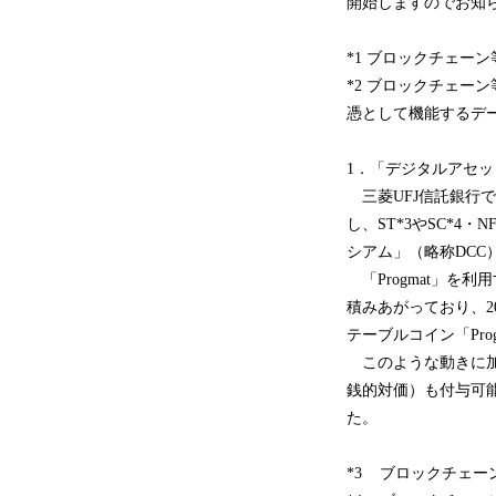
開始しますのでお知
*1 ブロックチェ
*2 ブロックチェ
憑として機能するデ
1．「デジタルアセッ
三菱UFJ信託銀行では
し、ST*3やSC*
シアム」（略称DCC
「Progmat」を
積みあがっており、2
テーブルコイン「Pro
このような動きに加
銭的対価）も付与可
た。
*3 ブロックチェ