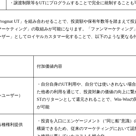
・譲渡制限等をUTにプログラムすることで完全に統制することも
rogmat UT」を組み合わせることで、投資額や保有年数等を踏まえて投
マーケティング」の取組みが可能になります。「ファンマーケティング
ーザー」としてロイヤルカスタマー化することで、以下のような更なる
付加価値内容
者
・自分自身のUT利用や、自分では使いきれない場合
た他者の利用を通じて、投資対象の価値の向上に繋
ンユーザー）
STのリターンとして還元されることで、Win-Win
が可能
・投資を入口にエンゲージメント（“同じ船”意識）
各種権利提供
構築できるため、従来のマーケティングにおいて認