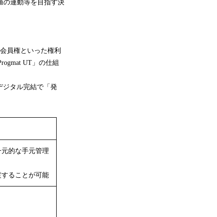
値の連動等を目指す決
や会員権といった権利
mat UT」の仕組
、デジタル完結で「発
一元的な手元管理
渡することが可能