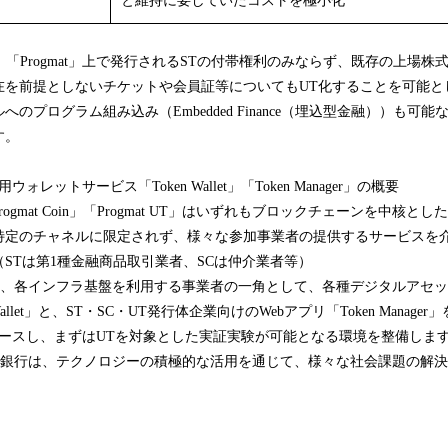
と維持に要していたコストを極小化
」は、「Progmat」上で発行されるSTの付帯権利のみならず、既存の上場
在を前提としないチケットや会員証等についてもUT化することを可能と
のプログラム組み込み（Embedded Finance（埋込型金融））も可
す。
レットサービス「Token Wallet」「Token Manager」の概要
「Progmat Coin」「Progmat UT」はいずれもブロックチェーンを中核
特定のチャネルに限定されず、様々な参加事業者の提供するサービスを
STは第1種金融商品取引業者、SCは仲介業者等）
も、各インフラ基盤を利用する事業者の一角として、各種デジタルアセ
allet」と、ST・SC・UT発行体企業向けのWebアプリ「Token Manage
リースし、まずはUTを対象とした実証実験が可能となる環境を整備しま
託銀行は、テクノロジーの積極的な活用を通じて、様々な社会課題の解