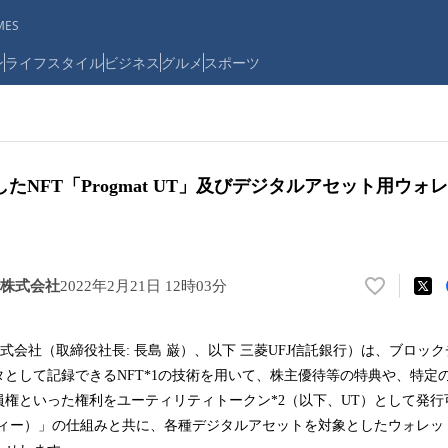
ES
ン
ライフスタイル
ビジネス
グルメ
スポーツ
たNFT「Progmat UT」及びデジタルアセット用ウォ
株式会社
2022年2月21日 12時03分
い
い
ね
式会社（取締役社長: 長島 巌）、以下 三菱UFJ信託銀行）は、ブロッ
！
として記録できるNFT*1の技術を用いて、株主優待等の特典や、特定
数
を
権といった権利をユーティリティトークン*2（以下、UT）として発行可能な
読
ティー）」の仕組みと共に、各種デジタルアセットを対象としたウォレッ
み