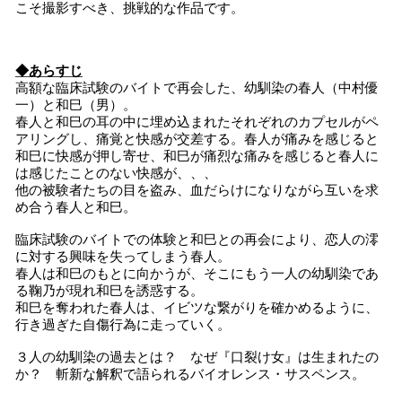
こそ撮影すべき、挑戦的な作品です。
◆あらすじ
高額な臨床試験のバイトで再会した、幼馴染の春人（中村優
一）と和巳（男）。
春人と和巳の耳の中に埋め込まれたそれぞれのカプセルがペ
アリングし、痛覚と快感が交差する。春人が痛みを感じると
和巳に快感が押し寄せ、和巳が痛烈な痛みを感じると春人に
は感じたことのない快感が、、、
他の被験者たちの目を盗み、血だらけになりながら互いを求
め合う春人と和巳。
臨床試験のバイトでの体験と和巳との再会により、恋人の澪
に対する興味を失ってしまう春人。
春人は和巳のもとに向かうが、そこにもう一人の幼馴染であ
る鞠乃が現れ和巳を誘惑する。
和巳を奪われた春人は、イビツな繋がりを確かめるように、
行き過ぎた自傷行為に走っていく。
３人の幼馴染の過去とは？ なぜ『口裂け女』は生まれたの
か？ 斬新な解釈で語られるバイオレンス・サスペンス。