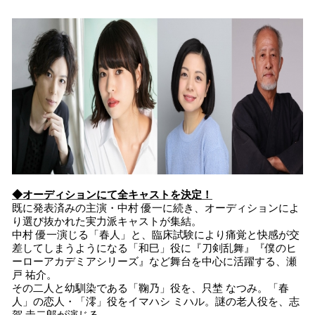
込
み
中
で
す
◆オーディションにて全キャストを決定！
既に発表済みの主演・中村 優一に続き、オーディションによ
り選び抜かれた実力派キャストが集結。
中村 優一演じる「春人」と、臨床試験により痛覚と快感が交
差してしまうようになる「和巳」役に『刀剣乱舞』『僕のヒ
ーローアカデミアシリーズ』など舞台を中心に活躍する、瀬
戸 祐介。
その二人と幼馴染である「鞠乃」役を、只埜 なつみ。「春
人」の恋人・「澪」役をイマハシ ミハル。謎の老人役を、志