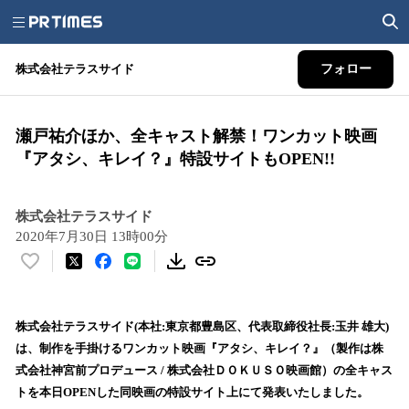
株式会社テラスサイド
フォロー
瀬戸祐介ほか、全キャスト解禁！ワンカット映画
『アタシ、キレイ？』特設サイトもOPEN!!
株式会社テラスサイド
2020年7月30日 13時00分
い
い
ね
！
株式会社テラスサイド(本社:東京都豊島区、代表取締役社長:玉井 雄大)
数
は、制作を手掛けるワンカット映画『アタシ、キレイ？』（製作は株
を
式会社神宮前プロデュース / 株式会社ＤＯＫＵＳＯ映画館）の全キャス
読
トを本日OPENした同映画の特設サイト上にて発表いたしました。
み