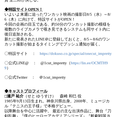
賀 圭二郎が演じる。
◆特設サイトOPEN！
いよいよ来週に迫ったワンカット映画の撮影日8/5（水）～8/
6（木）に向けて、特設サイトがOPEN！
今回の企画の目玉である、約50分のワンカット撮影の模様を
複数のライブカメラで覗き見できるシステムも同サイト内に
後日追加される。
新たに発表されたLINE＠に登録しておくと、8/5～8/6のワン
カット撮影が始まるタイミングでプッシュ通知が届く。
〇特設サイト ：
https://dokuso.co.jp/special/onecut_impretty
〇公式LINE@ ： @1cut_impretty（
https://lin.ee/OCMTH9
9
）
〇公式Twitter ： ＠1cut_impretty
◆キャストプロフィール
□
瀬戸 祐介
（せと ゆうすけ） 森崎 和巳 役
1985年9月13日生まれ。神奈川県出身。2008年、ミュージカ
ル『テニスの王子様』で本格デビュー。
以降舞台を中心に活躍中。 最近の主な出演作品に、舞台『刀
剣乱舞』『僕のヒーローアカデミアシリーズ』『斬劇戦国 B