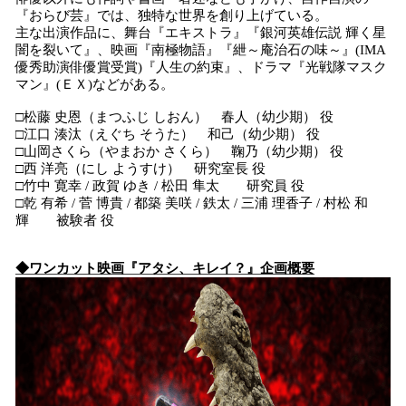
『おらび芸』では、独特な世界を創り上げている。
主な出演作品に、舞台『エキストラ』『銀河英雄伝説 輝く星
闇を裂いて』、映画『南極物語』『紲～庵治石の味～』(IMA
優秀助演俳優賞受賞)『人生の約束』、ドラマ『光戦隊マスク
マン』(ＥＸ)などがある。
□松藤 史恩（まつふじ しおん） 春人（幼少期） 役
□江口 湊汰（えぐち そうた） 和己（幼少期） 役
□山岡さくら（やまおか さくら） 鞠乃（幼少期） 役
□西 洋亮（にし ようすけ） 研究室長 役
□竹中 寛幸 / 政賀 ゆき / 松田 隼太 研究員 役
□乾 有希 / 菅 博貴 / 都築 美咲 / 鉄太 / 三浦 理香子 / 村松 和
輝 被験者 役
◆ワンカット映画『アタシ、キレイ？』企画概要