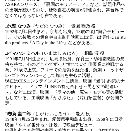
ASARAシリーズ』『憂国のモリアーティ』など、話題作品へ
の出演が続いており、硬軟自在の演技が評価され、舞台界で
なくてはならない存在である。
□
只埜 なつみ
（ただの なつみ） 紫園 鞠乃 役
1992年7月4日生まれ。京都府出身。18歳の頃に舞台デビュー
し、その後数々の舞台や自主制作映画に出演。出演作にair stu
dio products『A Day in the Life』などがある。
□
イマハシ ミハル
（いまはし みはる） 桐島 澪 役
1991年7月5日生まれ。広島県出身。保育士・幼稚園教諭の資
格を持つ。心のどこかでずっと憧れていた俳優業に挑戦する
為、21歳で上京。フリーでの活動を経た後、演劇ユニットザ
レ×ゴトのメンバーとして舞台を中心に活動。
現在はCESエンタテインメントに所属。映画『愛唄ｰ約束のナ
クヒトｰ』、ドラマ『LINEの答え合わせ～男と女の勘違い
～』などに出演。映画・ドラマの他、広告・モデル等の活動
もしている。主演映画『かさぶた』（片山拓監督）が公開予
定。
□
志賀 圭二郎
（しが けいじろう） 老人 役
1948年4月26日生まれ。愛媛県宇和島市出身。1969年に日活
映画『やくざ番外地・抹殺』で映画デビュー。
俳優以外にも作詞や書画・著述なども手がけ、自作自演の