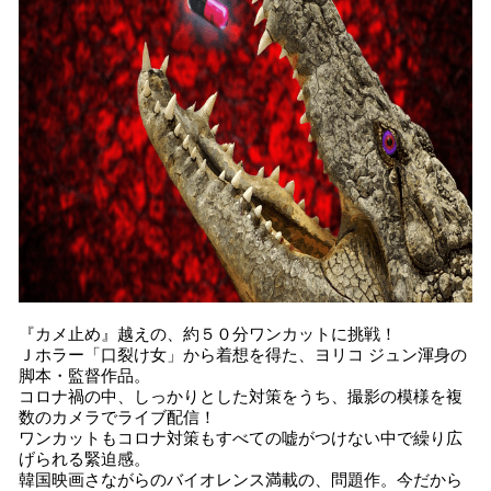
『カメ止め』越えの、約５０分ワンカットに挑戦！
Ｊホラー「口裂け女」から着想を得た、ヨリコ ジュン渾身の
脚本・監督作品。
コロナ禍の中、しっかりとした対策をうち、撮影の模様を複
数のカメラでライブ配信！
ワンカットもコロナ対策もすべての嘘がつけない中で繰り広
げられる緊迫感。
韓国映画さながらのバイオレンス満載の、問題作。今だから