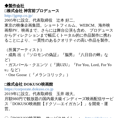
◆製作会社
□
株式会社 神宮前プロデュース
http://jgmp.co.jp/
2005年に設立。代表取締役 辻本 好二。
東京の映像企画集団。ショートフィルム、WEBCM、海外映
画祭PV、映画まで、さらには舞台公演も含め、 プロデュース
からディレクションまで幅広くトータル的に作品製作に携わ
ることにより、 一貫性のあるクオリティの高い作品を製作。
（所属アーティスト）
・成島 出（『ソロモンの偽証』『脳男』『八日目の蝉』な
ど）
・ガスパール・クエンツ（『渦UZU』『For You, Lord, For Yo
u』など）
・One Goose（『メランコリック』）
□
株式会社 DOKUSO映画館
https://corporate.dokuso.co.jp
2019年に設立。代表取締役 玉井 雄大。
月額980円で観放題の国内最大級インディーズ映画配信サービ
ス「DOKUSO映画館【ドクソ―エイガカン】」を開発・運
営。