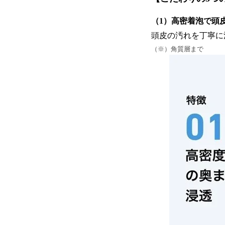
（1）高密着泡で頭
頭皮の汚れを丁寧
（※）角質層まで