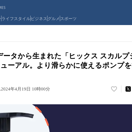
ES
ン
ライフスタイル
ビジネス
グルメ
スポーツ
データから生まれた「ヒックス スカルプ
ニューアル。より滑らかに使えるポンプを
ス
2024年4月19日 10時00分
い
い
ね
！
数
を
読