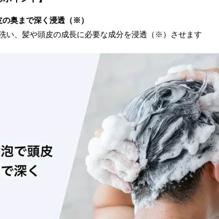
皮の奥まで深く浸透（※）
に洗い、髪や頭皮の成長に必要な成分を浸透（※）させます