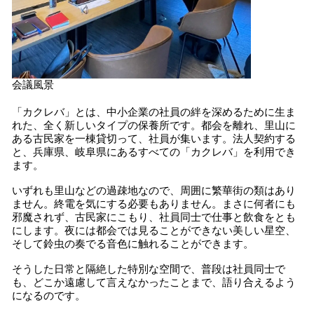
会議風景
「カクレバ」とは、中小企業の社員の絆を深めるために生ま
れた、全く新しいタイプの保養所です。都会を離れ、里山に
ある古民家を一棟貸切って、社員が集います。法人契約する
と、兵庫県、岐阜県にあるすべての「カクレバ」を利用でき
ます。
いずれも里山などの過疎地なので、周囲に繁華街の類はあり
ません。終電を気にする必要もありません。まさに何者にも
邪魔されず、古民家にこもり、社員同士で仕事と飲食をとも
にします。夜には都会では見ることができない美しい星空、
そして鈴虫の奏でる音色に触れることができます。
そうした日常と隔絶した特別な空間で、普段は社員同士で
も、どこか遠慮して言えなかったことまで、語り合えるよう
になるのです。