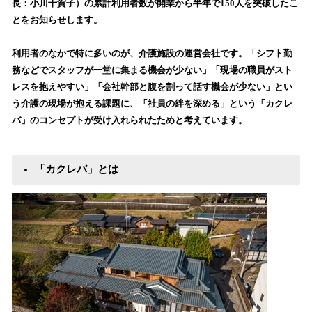
長：小川千賀子）の累計利用者数が開業から半年で150人を突破したこ
読
とをお知らせします。
み
込
利用者のなかで特に多いのが、介護施設の運営会社です。「シフト勤
み
務などでスタッフが一堂に集まる機会が少ない」「現場の職員がスト
中
で
レスを抱えやすい」「会社幹部と腹を割って話す機会が少ない」とい
す
う介護の現場が抱える課題に、「社員の絆を深める」という「カクレ
バ」のコンセプトが受け入れられたためと考えています。
「カクレバ」とは