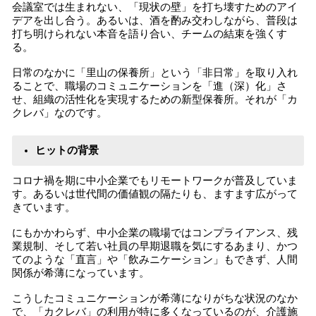
会議室では生まれない、「現状の壁」を打ち壊すためのアイ
デアを出し合う。あるいは、酒を酌み交わしながら、普段は
打ち明けられない本音を語り合い、チームの結束を強くす
る。
日常のなかに「里山の保養所」という「非日常」を取り入れ
ることで、職場のコミュニケーションを「進（深）化」さ
せ、組織の活性化を実現するための新型保養所。それが「カ
クレバ」なのです。
ヒットの背景
コロナ禍を期に中小企業でもリモートワークが普及していま
す。あるいは世代間の価値観の隔たりも、ますます広がって
きています。
にもかかわらず、中小企業の職場ではコンプライアンス、残
業規制、そして若い社員の早期退職を気にするあまり、かつ
てのような「直言」や「飲みニケーション」もできず、人間
関係が希薄になっています。
こうしたコミュニケーションが希薄になりがちな状況のなか
で、「カクレバ」の利用が特に多くなっているのが、介護施