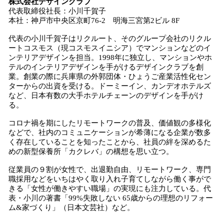
株式会社デザインクラブ
代表取締役社長：小川千賀子
本社：神戸市中央区京町76-2 明海三宮第2ビル 8F
代表の小川千賀子はリクルート、そのグループ会社のリクル
ートコスモス（現コスモスイニシア）でマンションなどのイ
ンテリアデザインを担当。1998年に独立し、マンションやホ
テルのインテリアデザインを手がけるデザインクラブを創
業。創業の際に兵庫県の外郭団体・ひょうご産業活性化セン
ターからの出資を受ける。ドーミーイン、カンデオホテルズ
など、日本有数の大手ホテルチェーンのデザインを手がけ
る。
コロナ禍を期にしたリモートワークの普及、価値観の多様化
などで、社内のコミュニケーションが希薄になる企業が数多
く存在していることを知ったことから、社員の絆を深めるた
めの新型保養所「カクレバ」の構想を思い立つ。
従業員の９割が女性で、出退勤自由、リモートワーク、専門
職採用などをいちはやく取り入れ子育てしながら働く事がで
きる「女性が働きやすい職場」の実現にも注力している。代
表・小川の著書「99%失敗しない 65歳からの理想のリフォー
ム&家づくり」（日本文芸社）など。