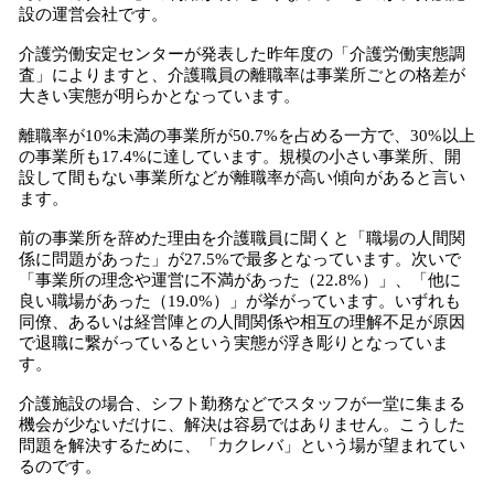
設の運営会社です。
介護労働安定センターが発表した昨年度の「介護労働実態調
査」によりますと、介護職員の離職率は事業所ごとの格差が
大きい実態が明らかとなっています。
離職率が10%未満の事業所が50.7%を占める一方で、30%以上
の事業所も17.4%に達しています。規模の小さい事業所、開
設して間もない事業所などが離職率が高い傾向があると言い
ます。
前の事業所を辞めた理由を介護職員に聞くと「職場の人間関
係に問題があった」が27.5%で最多となっています。次いで
「事業所の理念や運営に不満があった（22.8%）」、「他に
良い職場があった（19.0%）」が挙がっています。いずれも
同僚、あるいは経営陣との人間関係や相互の理解不足が原因
で退職に繋がっているという実態が浮き彫りとなっていま
す。
介護施設の場合、シフト勤務などでスタッフが一堂に集まる
機会が少ないだけに、解決は容易ではありません。こうした
問題を解決するために、「カクレバ」という場が望まれてい
るのです。