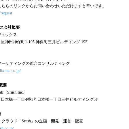
こちらのリンクからお問い合わせいただけますと幸いです。
/request
クス会社概要
ディックス
田区神田神保町1-105 神保町三井ビルディング 19F
マーケティングの総合コンサルティング
ix-inc.co.jp/
社概要
（Srush Inc.）
央区日本橋一丁目4番1号日本橋一丁目三井ビルディング5F
日
クラウド「Srush」の企画・開発・運営・販売
sh.co.jp/