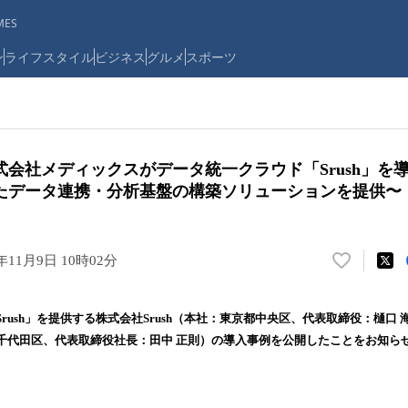
ES
ン
ライフスタイル
ビジネス
グルメ
スポーツ
式会社メディックスがデータ統一クラウド「Srush」を
たデータ連携・分析基盤の構築ソリューションを提供〜
3年11月9日 10時02分
い
い
ね
rush」を提供する株式会社Srush（本社：東京都中央区、代表取締役：樋口
！
千代田区、代表取締役社長：田中 正則）の導入事例を公開したことをお知ら
数
を
読
み