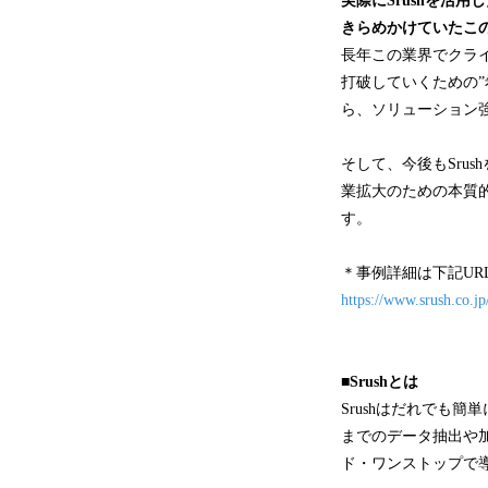
実際にSrushを活
きらめかけていたこ
長年この業界でクライ
打破していくための
ら、ソリューション
そして、今後もSru
業拡大のための本質
す。
＊事例詳細は下記UR
https://www.srush.co.jp
■Srushとは
Srushはだれでも
までのデータ抽出や
ド・ワンストップで