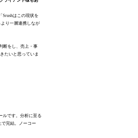
、クライアント様もあ
rushはこの現状を
らより一層連携しなが
資判断をし、売上・事
いきたいと思っていま
ツールです。分析に至る
上で完結。ノーコー