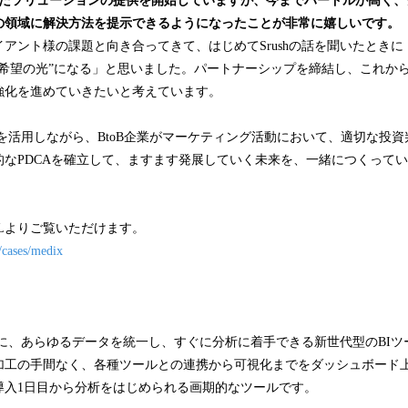
用したソリューションの提供を開始していますが、今までハードルが高く
の領域に解決方法を提示できるようになったことが非常に嬉しいです。
アント様の課題と向き合ってきて、はじめてSrushの話を聞いたときに「S
”希望の光”になる」と思いました。パートナーシップを締結し、これか
強化を進めていきたいと考えています。
shを活用しながら、BtoB企業がマーケティング活動において、適切な投
的なPDCAを確立して、ますます発展していく未来を、一緒につくって
Lよりご覧いただけます。
/cases/medix
簡単に、あらゆるデータを統一し、すぐに分析に着手できる新世代型のBI
加工の手間なく、各種ツールとの連携から可視化までをダッシュボード
導入1日目から分析をはじめられる画期的なツールです。