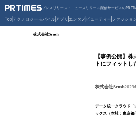
プレスリリース・ニュースリリース配信サービスのPR TIM
Top
テクノロジー
モバイル
アプリ
エンタメ
ビューティー
ファッショ
株式会社Srush
【事例公開】株
トにフィットし
株式会社Srush
202
データ統一クラウド「S
ックス（本社：東京都