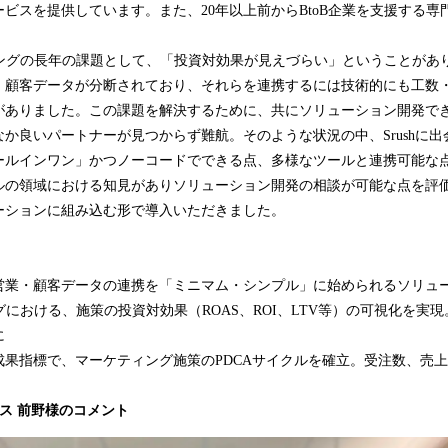
ビスを提供しています。また、20年以上前からBtoB企業を支援する専
ィングの長年の課題として、「投資対効果が見えづらい」ということがあ
・顧客データが分断されており、それらを連携するには技術的にも工数
がありました。この課題を解決するために、共にソリューション開発で
か良いパートナーが見つからず難航。そのような状況の中、Srushに
ールインワン」かつノーコードでできる点、多様なツールと連携可能な
ルの領域における知見がありソリューション開発の相談が可能な点を評
ーションに組み込む形で導入いただきました。
営業・顧客データの連携を「ミニマム・シンプル」に始められるソリュ
ングにおける、施策の投資対効果（ROAS、ROI、LTV等）の可視化を実
に
成果指標で、マーケティング施策のPDCAサイクルを確立。受注数、売
ス 前野様のコメント