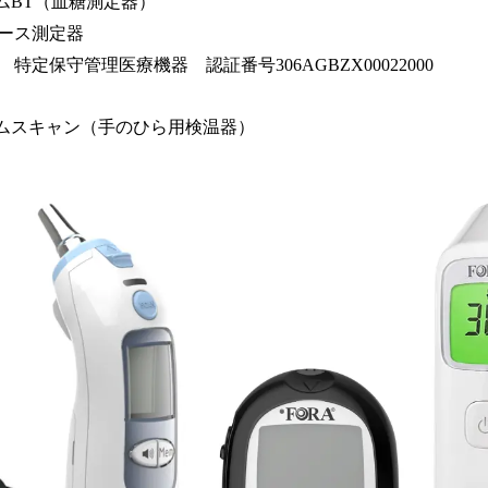
ムBT（血糖測定器）
ース測定器
定保守管理医療機器 認証番号306AGBZX00022000
ームスキャン（手のひら用検温器）