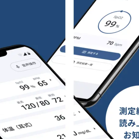
み
込
み
中
で
す