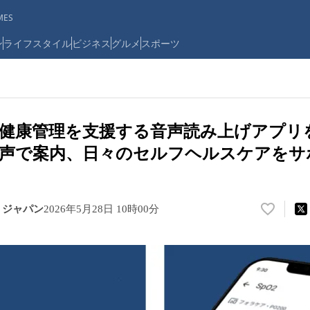
ES
ン
ライフスタイル
ビジネス
グルメ
スポーツ
の健康管理を支援する音声読み上げアプ
音声で案内、日々のセルフヘルスケアをサ
・ジャパン
2026年5月28日 10時00分
い
い
ね
！
数
を
読