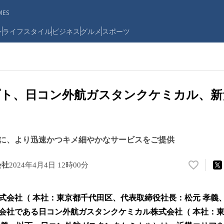
ES
ン
ライフスタイル
ビジネス
グルメ
スポーツ
プト、日コン外航ガスタンクケミカル、新
に、より迅速かつキメ細やかなサービスをご提供
会社
2024年4月4日 12時00分
い
い
ね
式会社（ 本社：東京都千代田区、代表取締役社長：松元 孝義
！
数
会社である日コン外航ガスタンクケミカル株式会社（ 本社：
を