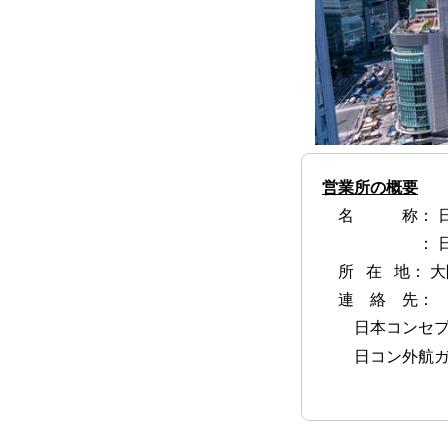
営業所の概要
名 称： 日本
： 日コン外
所 在 地： 大阪市
連 絡 先：
日本コンセプト株式会
日コン外航ガスタン