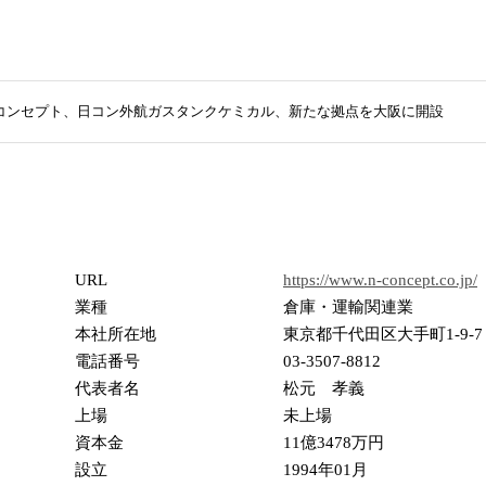
コンセプト、日コン外航ガスタンクケミカル、新たな拠点を大阪に開設
URL
https://www.n-concept.co.jp/
業種
倉庫・運輸関連業
本社所在地
東京都千代田区大手町1-9-
電話番号
03-3507-8812
代表者名
松元 孝義
上場
未上場
資本金
11億3478万円
設立
1994年01月