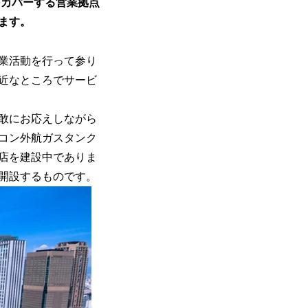
をカバーする営業拠点
します。
業活動を行って参り
近なところでサービ
果敢にお応えしながら
日コン外航ガスタンク
店を建設中でありま
開設するものです。