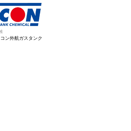
社
日コン外航ガスタンク