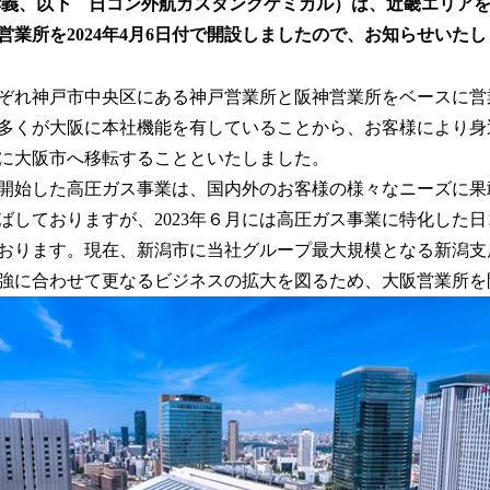
孝義、以下 日コン外航ガスタンクケミカル）は、近畿エリア
読
営業所を2024年4月6日付で開設しましたので、お知らせいた
み
込
み
ぞれ神戸市中央区にある神戸営業所と阪神営業所をベースに営
中
多くが大阪に本社機能を有していることから、お客様により身
で
す
に大阪市へ移転することといたしました。
に開始した高圧ガス事業は、国内外のお客様の様々なニーズに
ばしておりますが、2023年６月には高圧ガス事業に特化した
おります。現在、新潟市に当社グループ最大規模となる新潟支
強に合わせて更なるビジネスの拡大を図るため、大阪営業所を