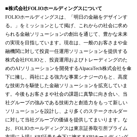
■株式会社FOLIOホールディングスについて
FOLIOホールディングスは、「明日の金融をデザインす
る。」をミッションとして掲げ、これからの社会に求め
られる金融ソリューションの創出を通じて、豊かな未来
の実現を目指しています。現在は、一般のお客さまや金
融機関に対して投資一任運用ソリューションを提供する
株式会社FOLIOと、投資運用およびトレーディングのた
めのAIソリューションを開発するAlpacaTech株式会社を傘
下に擁し、両社による強力な事業シナジーのもと、高度
な技術力を駆使した金融ソリューションを拡充していま
す。今後もお客さまや社会の課題に真摯に向き合い、当
社グループの強みである技術力と創造力をもって新しい
ソリューションを設計し、より多くのステークホルダー
に対して当社グループの価値を提供してまいります。な
お、FOLIOホールディングスは東京証券取引所プライム
市場に上場しSBI証券を傘下に擁するSBIホールディング