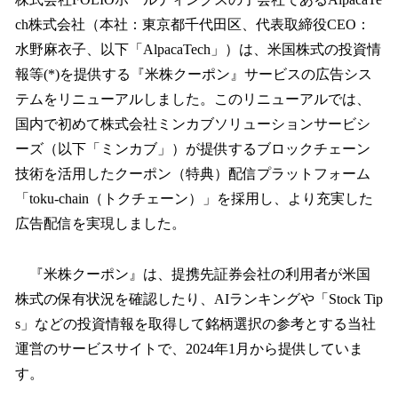
を
ch株式会社（本社：東京都千代田区、代表取締役CEO：
読
み
水野麻衣子、以下「AlpacaTech」）は、米国株式の投資情
込
報等(*)を提供する『米株クーポン』サービスの広告シス
み
テムをリニューアルしました。このリニューアルでは、
中
で
国内で初めて株式会社ミンカブソリューションサービシ
す
ーズ（以下「ミンカブ」）が提供するブロックチェーン
技術を活用したクーポン（特典）配信プラットフォーム
「toku-chain（トクチェーン）」を採用し、より充実した
広告配信を実現しました。
『米株クーポン』は、提携先証券会社の利用者が米国
株式の保有状況を確認したり、AIランキングや「Stock Tip
s」などの投資情報を取得して銘柄選択の参考とする当社
運営のサービスサイトで、2024年1月から提供していま
す。