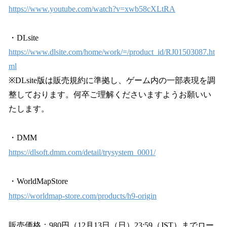
https://www.youtube.com/watch?v=xwb58cXLtRA
・DLsite
https://www.dlsite.com/home/work/=/product_id/RJ01503087.ht
ml
※DLsite版は販売規約に準拠し、ゲーム内の一部表現を調
整しております。何卒ご理解くださいますようお願いい
たします。
・DMM
https://dlsoft.dmm.com/detail/trysystem_0001/
・WorldMapStore
https://worldmap-store.com/products/h9-origin
販売価格：980円（12月13日（日）23:59（JST）までロー