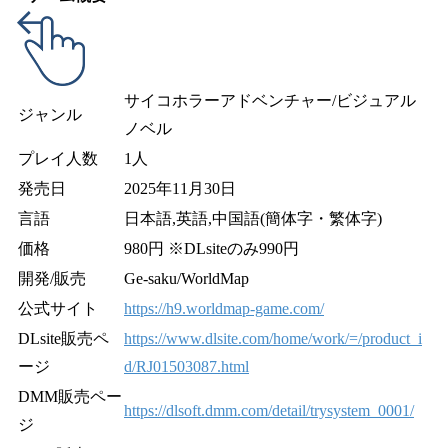
サイコホラーアドベンチャー/ビジュアル
ジャンル
ノベル
プレイ人数
1人
発売日
2025年11月30日
言語
日本語,英語,中国語(簡体字・繁体字)
価格
980円 ※DLsiteのみ990円
開発/販売
Ge-saku/WorldMap
公式サイト
https://h9.worldmap-game.com/
DLsite販売ペ
https://www.dlsite.com/home/work/=/product_i
ージ
d/RJ01503087.html
DMM販売ペー
https://dlsoft.dmm.com/detail/trysystem_0001/
ジ