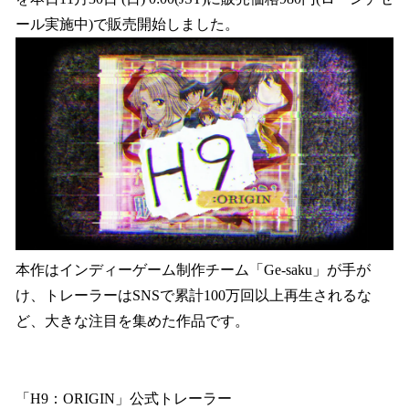
読
み
ール実施中)で販売開始しました。
込
み
中
で
す
本作はインディーゲーム制作チーム「Ge-saku」が手が
け、トレーラーはSNSで累計100万回以上再生されるな
ど、大きな注目を集めた作品です。
「H9：ORIGIN」公式トレーラー