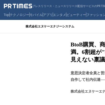
プレスリリース・ニュースリリース配信サービスのPR TIM
Top
テクノロジー
モバイル
アプリ
エンタメ
ビューティー
ファッショ
株式会社エヌケーエナジーシステム
BtoB購買
満。6割超が
見えない稟議
意思決定者全員と営
自作して社内伝達─
株式会社エヌケーエ