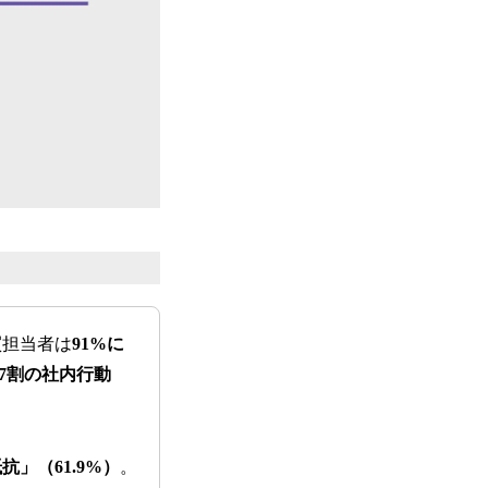
買担当者は
91%に
7割の社内行動
」（61.9%）
。