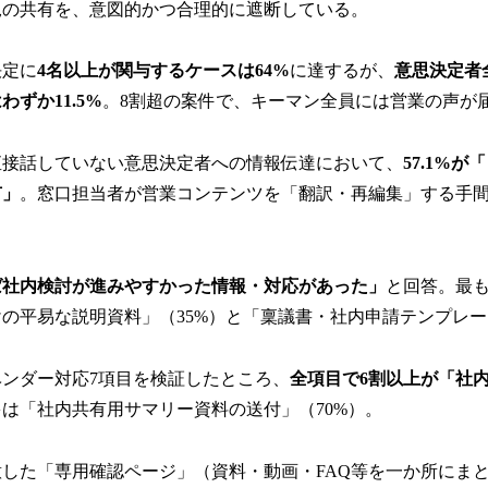
況の共有を、意図的かつ合理的に遮断している。
決定に
4名以上が関与するケースは64%
に達するが、
意思決定者
ずか11.5%
。8割超の案件で、キーマン全員には営業の声が
直接話していない意思決定者への情報伝達において、
57.1%
有」
。窓口担当者が営業コンテンツを「翻訳・再編集」する手
ば社内検討が進みやすかった情報・対応があった」
と回答。最
の平易な説明資料」（35%）と「稟議書・社内申請テンプレー
ンダー対応7項目を検証したところ、
全項目で6割以上が「社
は「社内共有用サマリー資料の送付」（70%）。
した「専用確認ページ」（資料・動画・FAQ等を一か所にま