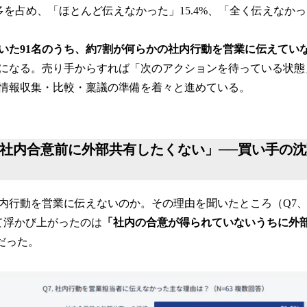
最多を占め、「ほとんど伝えなかった」15.4%、「全く伝えなかっ
いた91名のうち、約7割が何らかの社内行動を営業に伝えてい
になる。売り手からすれば「次のアクションを待っている状態
情報収集・比較・稟議の準備を着々と進めている。
2｜「社内合意前に外部共有したくない」──買い手の
内行動を営業に伝えないのか。その理由を聞いたところ（Q7、
て浮かび上がったのは
「社内の合意が得られていないうちに外
だった。