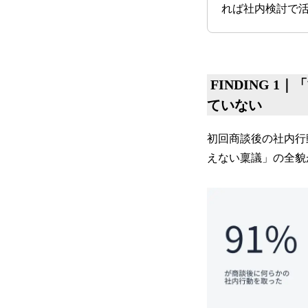
れば社内検討で
FINDING 
ていない
初回商談後の社内行
えない稟議」の全貌