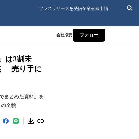
プレスリリースを受信
企業登録申請
会社概要
フォロー
」は3割未
──売り手に
分でまとめた資料」を
」の全貌