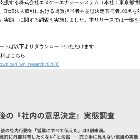
支援する株式会社エヌケーエナジーシステム（本社：東京都世
！
数
、BtoB法人取引における購買担当者や意思決定関与者100名
を
』実態」に関する調査を実施しました。本リリースでは一部を
読
み
込
み
ートは以下よりダウンロードいただけます
中
資料はこちら
で
す
p/download_wp_research202605