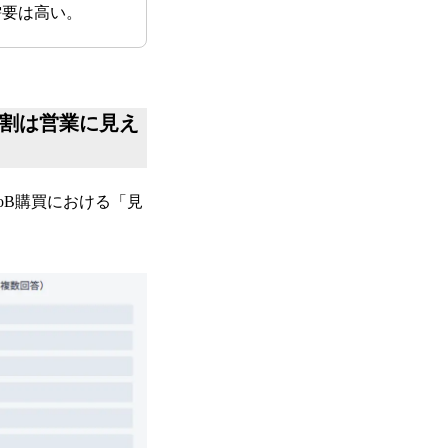
需要は高い。
7割は営業に見え
oB購買における「見