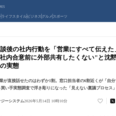
ES
ン
ライフスタイル
ビジネス
グルメ
スポーツ
、商談後の社内行動を「営業にすべて伝えた
"社内合意前に外部共有したくない"と沈黙
の実態
業が直接話せたのはわずか1割。窓口担当者の6割近くが「自
─買い手実態調査で浮き彫りになった「見えない稟議プロセス
ナジーシステム
2026年5月14日 10時10分
い
い
ね