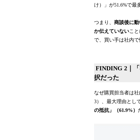
け）」が51.6%で
つまり、
商談後に動
か伝えていない
こと
で、買い手は社内で
FINDING 
択だった
なぜ購買担当者は社
3）、最大理由とし
の抵抗」（61.9%）