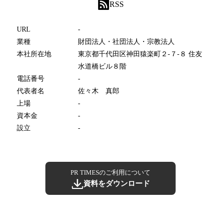
RSS
URL
-
業種
財団法人・社団法人・宗教法人
本社所在地
東京都千代田区神田猿楽町２-７-８ 住友
水道橋ビル８階
電話番号
-
代表者名
佐々木 真郎
上場
-
資本金
-
設立
-
PR TIMESのご利用について
資料をダウンロード