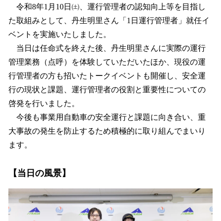
を
令和8年1月10日㈯、運行管理者の認知向上等を目指し
読
た取組みとして、丹生明里さん「1日運行管理者」就任イ
み
ベントを実施いたしました。
込
み
当日は任命式を終えた後、丹生明里さんに実際の運行
中
管理業務（点呼）を体験していただいたほか、現役の運
で
行管理者の方も招いたトークイベントも開催し、安全運
す
行の現状と課題、運行管理者の役割と重要性についての
啓発を行いました。
今後も事業用自動車の安全運行と課題に向き合い、重
大事故の発生を防止するため積極的に取り組んでまいり
ます。
【当日の風景】