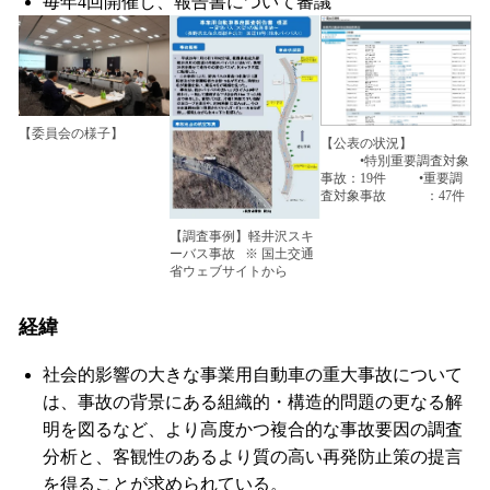
毎年4回開催し、報告書について審議
【委員会の様子】
【公表の状況】
•特別重要調査対象
事故：19件 •重要調
査対象事故 ：47件
【調査事例】軽井沢スキ
ーバス事故 ※ 国土交通
省ウェブサイトから
経緯
社会的影響の大きな事業用自動車の重大事故について
は、事故の背景にある組織的・構造的問題の更なる解
明を図るなど、より高度かつ複合的な事故要因の調査
分析と、客観性のあるより質の高い再発防止策の提言
を得ることが求められている。