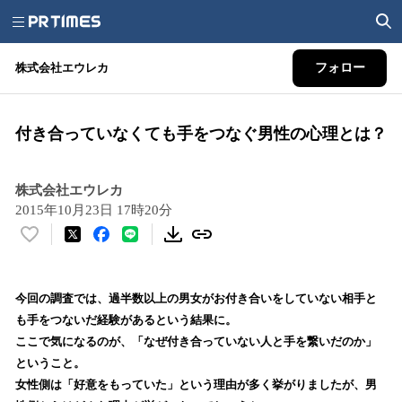
株式会社エウレカ
フォロー
付き合っていなくても手をつなぐ男性の心理とは？
株式会社エウレカ
2015年10月23日 17時20分
い
い
ね
！
今回の調査では、過半数以上の男女がお付き合いをしていない相手と
数
も手をつないだ経験があるという結果に。
を
ここで気になるのが、「なぜ付き合っていない人と手を繋いだのか」
読
ということ。
み
女性側は「好意をもっていた」という理由が多く挙がりましたが、男
込