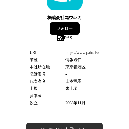
株式会社エウレカ
106
フォロワー
フォロー
RSS
URL
https://www.pairs.lv/
業種
情報通信
本社所在地
東京都港区
電話番号
-
代表者名
山本竜馬
上場
未上場
資本金
-
設立
2008年11月
PR TIMESのご利用について