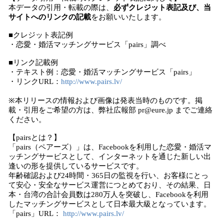
本データの引用・転載の際は、
必ずクレジット表記及び、当
サイトへのリンクの記載
をお願いいたします。
■クレジット表記例
・恋愛・婚活マッチングサービス「pairs」調べ
■リンク記載例
・テキスト例：恋愛・婚活マッチングサービス「pairs」
・リンクURL：
http://www.pairs.lv/
​※本リリースの情報および画像は発表当時のものです。掲
載・引用をご希望の方は、弊社広報部 pr@eure.jp までご連絡
ください。
【pairsとは？】
「pairs（ペアーズ）」は、Facebookを利用した恋愛・婚活マ
ッチングサービスとして、インターネットを通じた新しい出
逢いの形を提供しているサービスです。
年齢確認および24時間・365日の監視を行い、お客様にとっ
て安心・安全なサービス運営につとめており、その結果、日
本・台湾の合計会員数は280万人を突破し、Facebookを利用
したマッチングサービスとして日本最大級となっています。
「pairs」URL：
http://www.pairs.lv/