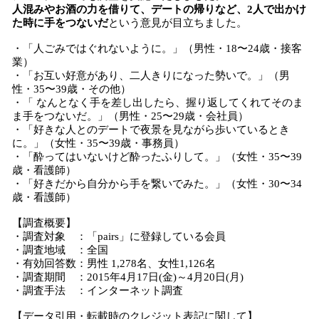
人混みやお酒の力を借りて、デートの帰りなど、2人で出かけ
た時に手をつないだ
という意見が目立ちました。
・「人ごみではぐれないように。」（男性・18〜24歳・接客
業）
・「お互い好意があり、二人きりになった勢いで。」（男
性・35〜39歳・その他）
・「 なんとなく手を差し出したら、握り返してくれてそのま
ま手をつないだ。」（男性・25〜29歳・会社員）
・「好きな人とのデートで夜景を見ながら歩いているとき
に。」（女性・35〜39歳・事務員）
・「酔ってはいないけど酔ったふりして。」（女性・35〜39
歳・看護師）
・「好きだから自分から手を繋いでみた。」（女性・30〜34
歳・看護師）
【調査概要】
・調査対象 ：「pairs」に登録している会員
・調査地域 ：全国
・有効回答数：男性 1,278名、女性1,126名
・調査期間 ：2015年4月17日(金)～4月20日(月)
・調査手法 ：インターネット調査
【データ引用・転載時のクレジット表記に関して】