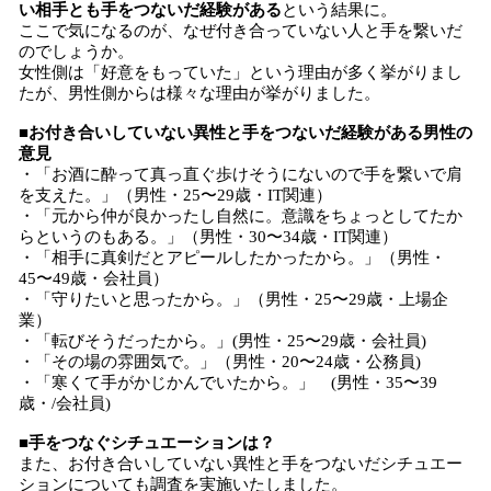
い相手とも手をつないだ経験がある
という結果に。
ここで気になるのが、なぜ付き合っていない人と手を繋いだ
のでしょうか。
女性側は「好意をもっていた」という理由が多く挙がりまし
たが、男性側からは様々な理由が挙がりました。
■お付き合いしていない異性と手をつないだ経験がある男性の
意見
・「お酒に酔って真っ直ぐ歩けそうにないので手を繋いで肩
を支えた。」（男性・25〜29歳・IT関連）
・「元から仲が良かったし自然に。意識をちょっとしてたか
らというのもある。」（男性・30〜34歳・IT関連）
・「相手に真剣だとアピールしたかったから。」（男性・
45〜49歳・会社員）
・「守りたいと思ったから。」（男性・25〜29歳・上場企
業）
・「転びそうだったから。」(男性・25〜29歳・会社員)
・「その場の雰囲気で。」（男性・20〜24歳・公務員)
・「寒くて手がかじかんでいたから。」 (男性・35〜39
歳・/会社員)
■手をつなぐシチュエーションは？
また、お付き合いしていない異性と手をつないだシチュエー
ションについても調査を実施いたしました。