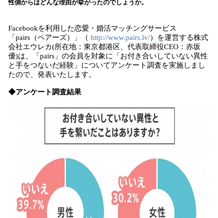
性側からはどんな理由が挙がったのでしょうか。
み
中
で
Facebookを利用した恋愛・婚活マッチングサービス
す
「pairs（ペアーズ）」（
http://www.pairs.lv/
）を運営する株式
会社エウレカ(所在地：東京都港区、代表取締役CEO：赤坂
優)は、「pairs」の会員を対象に「お付き合いしていない異性
と手をつないだ経験」についてアンケート調査を実施しまし
たので、発表いたします。
◆アンケート調査結果