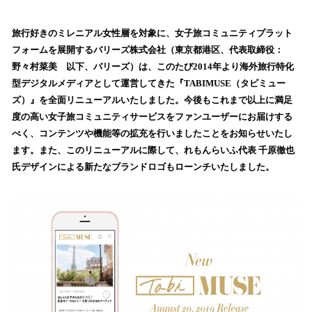
い
ね
！
旅行好きのミレニアル女性層を対象に、女子旅コミュニティプラット
数
フォームを展開するバリーズ株式会社（東京都港区、代表取締役：
を
野々村菜美 以下、バリーズ）は、このたび2014年より海外旅行特化
読
型デジタルメディアとして運営してきた『TABIMUSE（タビミュー
み
ズ）』を全面リニューアルいたしました。今後もこれまで以上に満足
込
度の高い女子旅コミュニティサービスをファンユーザーにお届けする
み
べく、コンテンツや機能等の拡充を行いましたことをお知らせいたし
中
で
ます。また、このリニューアルに際して、れもんらいふ代表 千原徹也
す
氏デザインによる新たなブランドロゴもローンチいたしました。