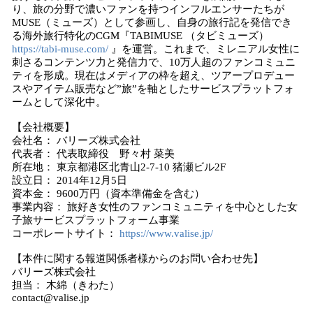
り、旅の分野で濃いファンを持つインフルエンサーたちが
MUSE（ミューズ）として参画し、自身の旅行記を発信でき
る海外旅行特化のCGM『TABIMUSE （タビミューズ）
https://tabi-muse.com/
』を運営。これまで、ミレニアル女性に
刺さるコンテンツ力と発信力で、10万人超のファンコミュニ
ティを形成。現在はメディアの枠を超え、ツアープロデュー
スやアイテム販売など”旅”を軸としたサービスプラットフォ
ームとして深化中。
【会社概要】
会社名： バリーズ株式会社
代表者： 代表取締役 野々村 菜美
所在地： 東京都港区北青山2-7-10 猪瀬ビル2F
設立日： 2014年12月5日
資本金： 9600万円（資本準備金を含む）
事業内容： 旅好き女性のファンコミュニティを中心とした女
子旅サービスプラットフォーム事業
コーポレートサイト：
https://www.valise.jp/
【本件に関する報道関係者様からのお問い合わせ先】
バリーズ株式会社
担当： 木綿（きわた）
contact@valise.jp