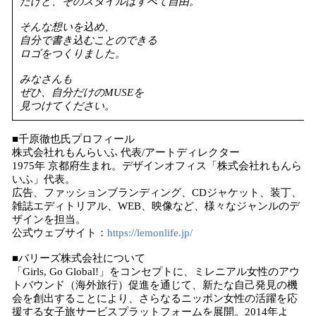
だけど、そのスタイルはすべて自由。
そんな想いを込め、
自分で書き込むことのできる
ロゴをつくりました。
みなさんも
ぜひ、自分だけのMUSEを
見つけてください。
■千原徹也氏プロフィール
株式会社れもんらいふ 代表/アートディレクター
1975年 京都府生まれ。デザインオフィス「株式会社れもんら
いふ」代表。
広告、ファッションブランディング、CDジャケット、装丁、
雑誌エディトリアル、WEB、映像など、様々なジャンルのデ
ザインを担当。
公式ウェブサイト：
https://lemonlife.jp/
■バリーズ株式会社について
「Girls, Go Global!」をコンセプトに、ミレニアル女性のアウ
トバウンド（海外旅行）促進を通じて、新たな自己発見の機
会を創出することにより、さらなるニッポン女性の活躍を応
援する女子旅サービスプラットフォームを展開。2014年よ