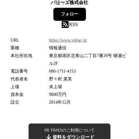
バリーズ株式会社
12
フォロワー
フォロー
RSS
URL
https://www.valise.jp/
業種
情報通信
本社所在地
東京都港区北青山二丁目7番20号 猪瀬ビ
ル2F
電話番号
080-1711-4153
代表者名
野々村 菜美
上場
未上場
資本金
9600万円
設立
2014年12月
PR TIMESのご利用について
資料をダウンロード