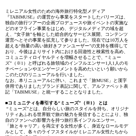
ミレニアル女性のための海外旅行特化型メディア
『TABIMUSE』の運営から事業をスタートしたバリーズは、
独自の旅行ツアーの企画プロデュースや旅イベントの実施な
どのオフライン事業をはじめ、デジタルメディアの域を超
え、”女子旅”を軸とした総合的なサービス展開、コンテンツ
運営へとその事業を拡充して参りました。現在では10万人を
超える“熱量の高い旅好きファンユーザー”の支持を獲得して
おり、今後はよりサイト内における回遊性と検索性を高め、
コミュニティロイヤルティを増幅させることで、“ミュー
ズ”（※1）と呼ばれる旅領域のインフルエンサー1人1人のモ
チベーションやエンゲージメントを高めたいという願いから
このたびのリニューアルを行いました。
なお、本リニューアルに伴い、これまで「旅MUSE」と漢字
併用でありましたブランド表記に関して、アルファベット表
記「TABIMUSE」と統一することとなりました。
■コミュニティを牽引する“ミューズ”（※1） とは
“ミューズ”とは、自分らしい旅のスタイルを持ち、オリジナ
リティあふれる世界観で旅の魅力を発信することにより、独
自のファンへの影響力を持つ旅行系インフルエンサー。
「旅とキャリア」を両立する女性が多く、身近なロールモデ
ルとして、各々のライフスタイルがミレニアル女性たちから