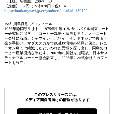
【仕様】新書版、200ページ
【定価】957円（本体870円＋税10%）
https://book.mynavi.jp/ec/products/detail/id=130129
José. 川島良彰 プロフィール
1956年静岡県生まれ。1975年中米エル サルバドル国立コーヒ
ー研究所に留学し、コーヒー栽培・精選を学ぶ。大手コーヒ
ー会社に就職。ジャマイカ、ハワイ、インドネシアで農園開
発を手掛け、マダガスカルで絶滅危惧種の発見と保全、レユ
ニオン島では絶滅したといわれた品種を探し出し、同島のコ
ーヒー産業復活を果たす。2007年に同社を退職後、日本サス
テイナブルコーヒー協会設立し、2008年に株式会社ミカフェ
ートを設立。
このプレスリリースには、
メディア関係者向けの情報があります