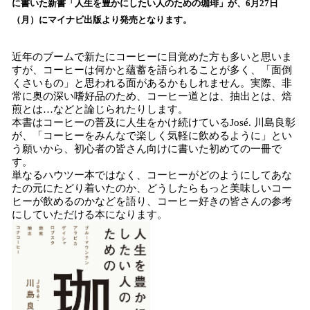
に書いた新書「人生を豊かにしたい人のための珈琲」が、6月27日
読
（月）にマイナビ出版より発売となります。
み
込
近年のブームで新たにコーヒーに目覚めた方も多いと思いま
み
すが、コーヒーは何かと蘊蓄を語られることが多く、「面倒
中
くさいもの」と思われる面があるかもしれません。実際、非
で
常に奥の深い嗜好品のため、コーヒー道とは、抽出とは、焙
す
煎とは…などと論じられたりします。
本書はコーヒーの普及に人生をかけ続けているJosé. 川島良彰
が、「コーヒーをみんなで楽しく気軽に飲めるように」とい
う願いから、初心者の皆さん向けに書いた初めての一冊で
す。
単なるハウツー本ではなく、コーヒーがどのようにしてあな
たの元にたどり着いたのか、どうしたらもっと美味しいコー
ヒーが飲めるのかなどを語り、コーヒー好きの皆さんの参考
にしていただける本になります。