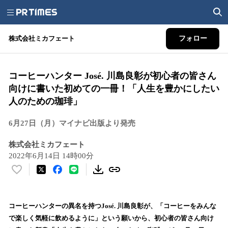
株式会社ミカフェート
フォロー
コーヒーハンター José. 川島良彰が初心者の皆さん
向けに書いた初めての一冊！「人生を豊かにしたい
人のための珈琲」
6月27日（月）マイナビ出版より発売
株式会社ミカフェート
2022年6月14日 14時00分
い
い
ね
！
コーヒーハンターの異名を持つJosé. 川島良彰が、「コーヒーをみんな
数
で楽しく気軽に飲めるように」という願いから、初心者の皆さん向け
を