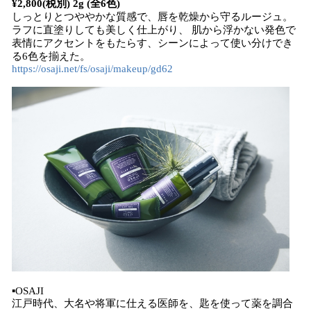
¥2,800(税別) 2g (全6色)
しっとりとつややかな質感で、唇を乾燥から守るルージュ。
ラフに直塗りしても美しく仕上がり、 肌から浮かない発色で
表情にアクセントをもたらす、シーンによって使い分けでき
る6色を揃えた。
https://osaji.net/fs/osaji/makeup/gd62
▪️OSAJI
江戸時代、大名や将軍に仕える医師を、匙を使って薬を調合