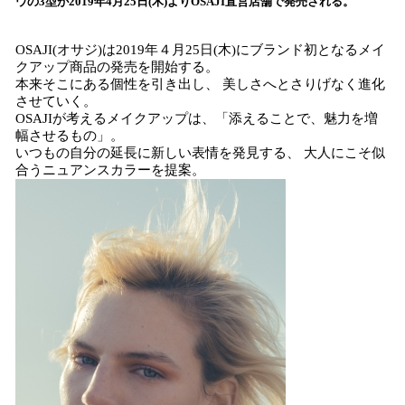
ウの3型が2019年4月25日(木)よりOSAJI直営店舗で発売される。
読
み
OSAJI(オサジ)は2019年４月25日(木)にブランド初となるメイ
込
クアップ商品の発売を開始する。
み
本来そこにある個性を引き出し、 美しさへとさりげなく進化
中
させていく。
で
OSAJIが考えるメイクアップは、「添えることで、魅力を増
す
幅させるもの」。
いつもの自分の延長に新しい表情を発見する、 大人にこそ似
合うニュアンスカラーを提案。