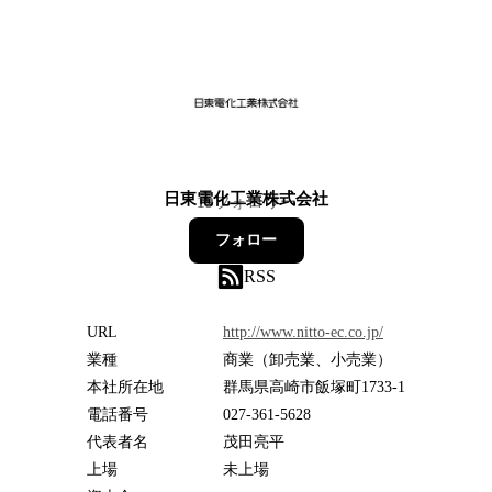
日東電化工業株式会社
19
フォロワー
フォロー
RSS
URL
http://www.nitto-ec.co.jp/
業種
商業（卸売業、小売業）
本社所在地
群馬県高崎市飯塚町1733-1
電話番号
027-361-5628
代表者名
茂田亮平
上場
未上場