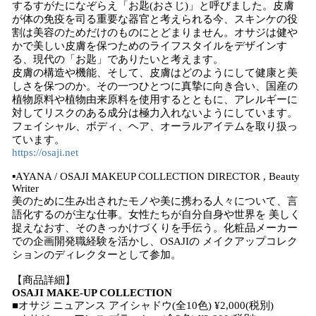
するすがたになぞらえ「お匙(おさじ)」と呼びました。皮膚
が体の免疫を司る重要な器官と考えられる今、スキンケの役
割は美容のためだけのものにとどまりません。オサジは健や
かで美しい皮膚を保つためのライフスタイルをデザインす
る、現代の「お匙」でありたいと考えます。
皮膚の構造や機能、そして、皮膚はどのようにして健康と美
しさを保つのか。その一つひとつに真摯に向き合い、国産の
植物原料や植物由来原料を使用するとともに、アレルギーに
対してリスクのある成分は極力入れないようにしています。
フェイシャル、ボディ、ヘア、オーラルアイテムを取り扱っ
ています。
https://osaji.net
▪️AYANA / OSAJI MAKEUP COLLECTION DIRECTOR , Beauty
Writer
美のために生み出されたモノや美に携わる人々について、言
語化するのが主な仕事。女性たちが自分自身や世界を 美しく
捉えなおす、そのきっかけづくりを手伝う。化粧品メーカー
での企画開発職経験を活かし、OSAJIの メイクアップコレク
ションのディレクターとして参加。
【商品詳細】
OSAJI MAKE-UP COLLECTION
■オサジ ニュアンス アイシャドウ(全10色) ¥2,000(税別)