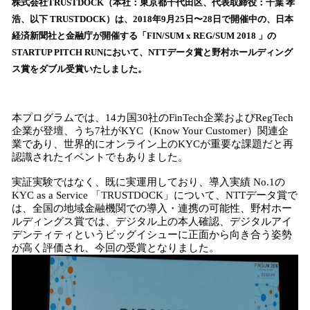
！
株式会社TRUSTDOCK（本社：東京都千代田区、代表取締役：千葉 孝
数
浩、以下 TRUSTDOCK）は、2018年9月25日〜28日で開催中の、日本
を
経済新聞社と金融庁が開催する「FIN/SUM x REG/SUM 2018 」の
読
STARTUP PITCH RUNにおいて、NTTデータ賞と野村ホールディング
み
ス賞をダブル受賞いたしました。
込
み
中
本プログラムでは、14カ国30社のFinTech企業およびRegTech
で
企業が登壇、うち7社がKYC（Know Your Customer）関連企
す
業であり、世界的にオンライン上のKYCが重要な課題だと再
認識されたイベントでもありました。
実証実験ではなく、既に実運用しており、導入実績 No.1の
KYC as a Service 「TRUSTDOCK」について、NTTデータ賞で
は、全国の地域金融機関での導入・連携の可能性、野村ホー
ルディングス賞では、デジタル上の本人確認、デジタルアイ
デンティティというビッグイシューに正面から向き合う姿勢
が高く評価され、今回の受賞となりました。