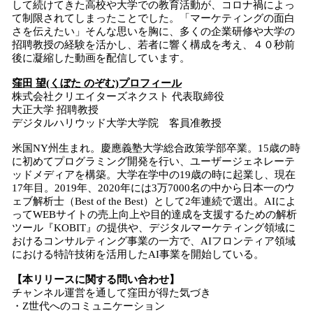
して続けてきた高校や大学での教育活動が、コロナ禍によっ
て制限されてしまったことでした。「マーケティングの面白
さを伝えたい」そんな思いを胸に、多くの企業研修や大学の
招聘教授の経験を活かし、若者に響く構成を考え、４０秒前
後に凝縮した動画を配信しています。
窪田 望(くぼた のぞむ)プロフィール
株式会社クリエイターズネクスト 代表取締役
大正大学 招聘教授
デジタルハリウッド大学大学院 客員准教授
米国NY州生まれ。慶應義塾大学総合政策学部卒業。15歳の時
に初めてプログラミング開発を行い、ユーザージェネレーテ
ッドメディアを構築。大学在学中の19歳の時に起業し、現在
17年目。2019年、2020年には3万7000名の中から日本一のウ
ェブ解析士（Best of the Best）として2年連続で選出。AIによ
ってWEBサイトの売上向上や目的達成を支援するための解析
ツール『KOBIT』の提供や、デジタルマーケティング領域に
おけるコンサルティング事業の一方で、AIフロンティア領域
における特許技術を活用したAI事業を開始している。
【本リリースに関する問い合わせ】
チャンネル運営を通して窪田が得た気づき
・Z世代へのコミュニケーション