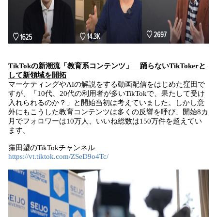
TikTokの新潮流「教育系コンテンツ」 踊らないTikTokerと
して新領域を開拓
マーケティングやAIの解説をする動画配信をはじめた窪田で
すが、「10代、20代の利用者が多いTikTokで、果たして受け
入れられるのか？」と開始当初は考えていました。しかし意
外にもこうした教育コンテンツは多くの反響を呼び、開始8カ
月でフォロワーは10万人、いいね総数は150万件を超えてい
ます。
窪田望のTikTokチャンネル
https://vt.tiktok.com/ZSeD9o4Tc/