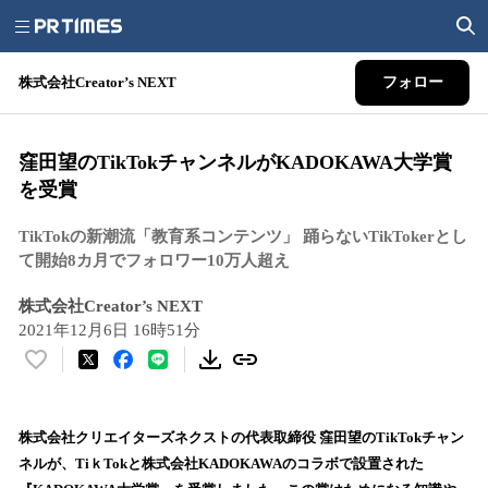
株式会社Creator’s NEXT
フォロー
窪田望のTikTokチャンネルがKADOKAWA大学賞
を受賞
TikTokの新潮流「教育系コンテンツ」 踊らないTikTokerとし
て開始8カ月でフォロワー10万人超え
株式会社Creator’s NEXT
2021年12月6日 16時51分
い
い
ね
！
株式会社クリエイターズネクストの代表取締役 窪田望のTikTokチャン
数
ネルが、TiｋTokと株式会社KADOKAWAのコラボで設置された
を