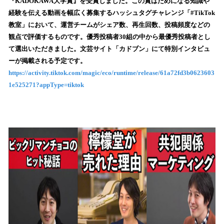
『KADOKAWA大学賞』を受賞しました。この賞はためになる知識や
読
経験を伝える動画を幅広く募集するハッシュタグチャレンジ「#TikTok
み
教室」において、運営チームがシェア数、再生回数、投稿頻度などの
込
観点で評価するものです。優秀投稿者30組の中から最優秀投稿者とし
み
て選出いただきました。文芸サイト「カドブン」にて特別インタビュ
中
で
ーが掲載される予定です。
す
https://activity.tiktok.com/magic/eco/runtime/release/61a72fd3b0623603
1e525271?appType=tiktok