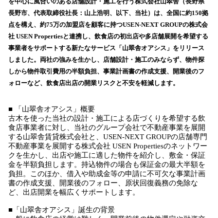
数
を中心に風合いのある店舗設計・施工を行う株式会社山翠舎（長野県
を
長野市、代表取締役社長：山上浩明、以下、当社）は、全国に約150拠
読
点を構え、約75万の加盟店を顧客に持つUSEN-NEXT GROUPの株式会
み
社 USEN Propertiesと連携し、飲食店の初出店や多店舗展開を希望する
込
事業者をサポートする新たなサービス「山翠舎オアシス」をリリース
み
しました。両社の強みを生かし、店舗設計・施工のみならず、物件探
中
で
しから物件取引費用の半額負担、事業計画書の作成支援、開業後のフ
す
ォローなど、飲食店出店の開業リスクと不安を軽減します。
■ 「山翠舎オアシス」概要
古木を使った当社の設計・施工による店づくりを希望する飲
食店事業者に対し、当社のグループ会社で不動産事業を展開
する山翠舎賃貸株式会社と、USEN-NEXT GROUPの店舗専門
不動産事業を展開する株式会社 USEN Propertiesのネットワー
クを生かし、出店や施工に適した物件を紹介し、敷金・保証
金を半額負担します。持込物件の場合も保証金の最大半額を
負担。このほか、借入や助成金等の申請に不可欠な事業計画
書の作成支援、開業後のフォロー、原状回復義務の免除な
ど、出店開業を幅広くサポートします。
■「山翠舎オアシス」誕生の背景