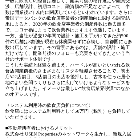
一般に飲食店の経営は難しく、開業前後の物件選定や融資交
渉、店舗設計、初期コスト、融資額の不足などによって、半
数は開業後2年以内に閉店しているといわれています。さらに
帝国データバンクの飲食店事業者の倒産動向に関する調査結
果によると、2020年の飲食店事業者の倒産件数は過去最多
で、コロナ禍によって飲食業界はますます低迷しています。
一方、当社が過去12年間で設計・施工を手がけてきた約500
件の店舗は8割強が現在も休廃業せずに存続し、首都圏にも多
数出店しています。その背景にあるのは、店舗の設計・施工
だけでなく、開業前後のフォローも充実させてきたという当
社のサポート体制です。
こうした実績と経験を踏まえ、ハードルが高いといわれる飲
食店開業前後のさまざまなリスクを軽減させることで、初出
店や2店舗目、3店舗目の出店を後押しし、古木を使った居心
地のよい空間づくりもさらに広げていけるようなサービスを
立ち上げました。イメージは厳しい“飲食店業界砂漠”のなか
のオアシスです。
〈システム利用時の飲食店負担について〉
飲食店にはシステム利用料として50万円（税別）を負担して
いただきます。
■不動産所有者におけるメリット
株式会社 USEN Propertiesのネットワークを生かし、新規入居