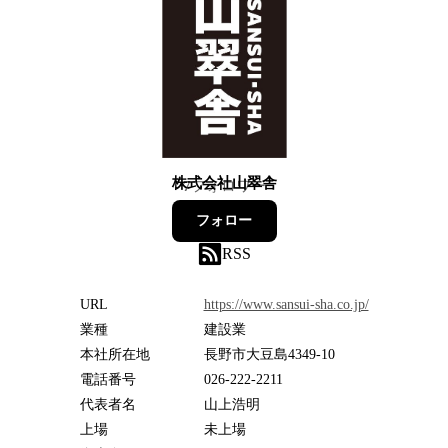
株式会社山翠舎
7
フォロワー
フォロー
RSS
URL
https://www.sansui-sha.co.jp/
業種
建設業
本社所在地
長野市大豆島4349-10
電話番号
026-222-2211
代表者名
山上浩明
上場
未上場