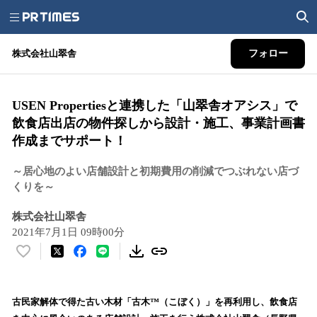
株式会社山翠舎
フォロー
USEN Propertiesと連携した「山翠舎オアシス」で
飲食店出店の物件探しから設計・施工、事業計画書
作成までサポート！
～居心地のよい店舗設計と初期費用の削減でつぶれない店づ
くりを～
株式会社山翠舎
2021年7月1日 09時00分
い
い
ね
！
古民家解体で得た古い木材「古木™（こぼく）」を再利用し、飲食店