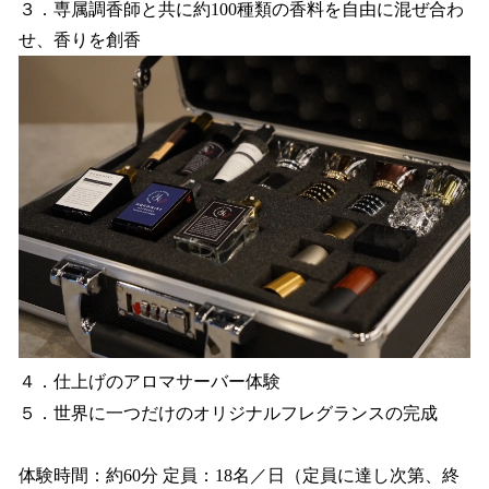
３．専属調香師と共に約100種類の香料を自由に混ぜ合わ
せ、香りを創香
４．仕上げのアロマサーバー体験
５．世界に一つだけのオリジナルフレグランスの完成
体験時間：約60分 定員：18名／日（定員に達し次第、終