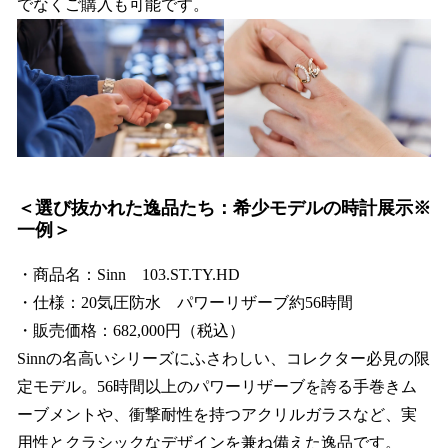
でなくご購入も可能です。
＜選び抜かれた逸品たち：希少モデルの時計展示※
一例＞
・商品名：Sinn 103.ST.TY.HD
・仕様：20気圧防水 パワーリザーブ約56時間
・販売価格：682,000円（税込）
Sinnの名高いシリーズにふさわしい、コレクター必見の限
定モデル。56時間以上のパワーリザーブを誇る手巻きム
ーブメントや、衝撃耐性を持つアクリルガラスなど、実
用性とクラシックなデザインを兼ね備えた逸品です。