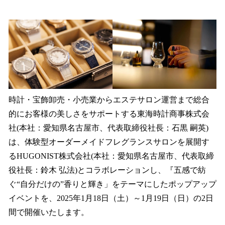
い
ね
！
数
を
読
み
込
み
中
時計・宝飾卸売・小売業からエステサロン運営まで総合
で
的にお客様の美しさをサポートする東海時計商事株式会
す
社(本社：愛知県名古屋市、代表取締役社長：石黒 嗣英)
は、体験型オーダーメイドフレグランスサロンを展開す
るHUGONIST株式会社(本社：愛知県名古屋市、代表取締
役社長：鈴木 弘法)とコラボレーションし、『五感で紡
ぐ“自分だけの”香りと輝き」をテーマにしたポップアップ
イベントを、2025年1月18日（土）～1月19日（日）の2日
間で開催いたします。