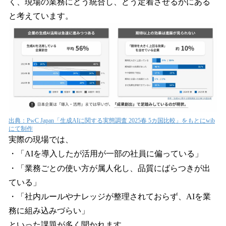
く、現場の業務にどう統合し、どう定着させるかにある
と考えています。
出典：PwC Japan「生成AIに関する実態調査 2025春 5カ国比較」をもとにwib
にて制作
実際の現場では、
・「AIを導入したが活用が一部の社員に偏っている」
・「業務ごとの使い方が属人化し、品質にばらつきが出
ている」
・「社内ルールやナレッジが整理されておらず、AIを業
務に組み込みづらい」
といった課題が多く聞かれます。