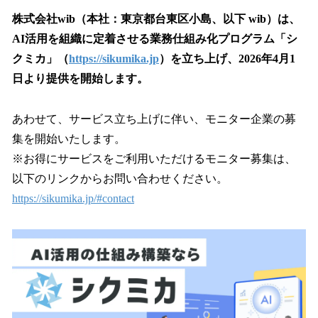
ね
！
株式会社wib（本社：東京都台東区小島、以下 wib）は、
数
AI活用を組織に定着させる業務仕組み化プログラム「シ
を
クミカ」（
https://sikumika.jp
）を立ち上げ、2026年4月1
読
み
日より提供を開始します。
込
み
あわせて、サービス立ち上げに伴い、モニター企業の募
中
で
集を開始いたします。
す
※お得にサービスをご利用いただけるモニター募集は、
以下のリンクからお問い合わせください。
https://sikumika.jp/#contact