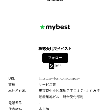
株式会社マイベスト
33
フォロワー
フォロー
RSS
URL
https://my-best.com/company
業種
サービス業
本社所在地
東京都中央区築地７丁目１７−１ 住友不
動産築地ビル（総合受付3階）
電話番号
-
代表者名
吉川徹