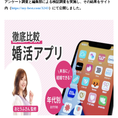
アンケート調査と編集部による検証調査を実施し、その結果をサイト
み
内（
https://my-best.com/3243
）にて公開しました。
込
み
中
で
す