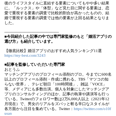
後のライフスタイルに直結する要素についてもやや多い結果
に。「ルックス」や「体型」など見た目に関する要素は、恋
愛で重視する要素の調査で比較的割合が高かったものの、結
婚で重視する要素の調査では他の要素が上回る結果となりま
した。
------------------------------------------
■今回紹介した記事の中では専門家監修のもと「婚活アプリの
選び方」も紹介しています。
【徹底比較】婚活アプリのおすすめ人気ランキング11選
https://my-best.com/3243
■記事を監修していただいた専門家
おとうふ
マッチングアプリのプロフィール添削のプロ。今までに600名
以上のプロフィール添削・作成に携わる。TBS「マツコの知
らない世界」、テレビ朝日「100時間後」、雑誌「VOCE」
等、メディアにも多数出演。個人を対象にしたマッチングア
プリのコンサルティングのほか、記事の執筆や講演等も行っ
ている。Twitterのフォロワー数は2万6,000人以上（2021年12
月現在）で、男女のリアルをズバッと斬る辛口なスタイルが
各方面から注目を集めている。Twitter：
https://twitter.com/o10f
usan