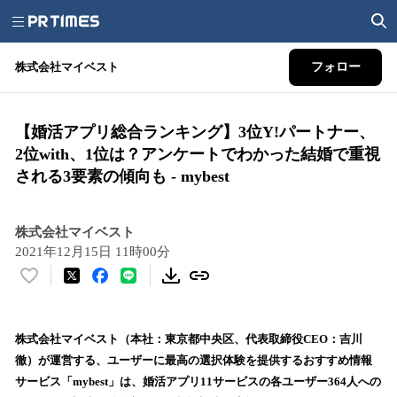
株式会社マイベスト
フォロー
【婚活アプリ総合ランキング】3位Y!パートナー、
2位with、1位は？アンケートでわかった結婚で重視
される3要素の傾向も - mybest
株式会社マイベスト
2021年12月15日 11時00分
い
い
ね
！
株式会社マイベスト（本社：東京都中央区、代表取締役CEO：吉川
数
徹）が運営する、ユーザーに最高の選択体験を提供するおすすめ情報
を
サービス「mybest」は、婚活アプリ11サービスの各ユーザー364人への
読