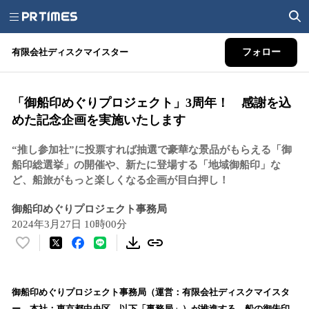
有限会社ディスクマイスター
フォロー
「御船印めぐりプロジェクト」3周年！ 感謝を込
めた記念企画を実施いたします
“推し参加社”に投票すれば抽選で豪華な景品がもらえる「御
船印総選挙」の開催や、新たに登場する「地域御船印」な
ど、船旅がもっと楽しくなる企画が目白押し！
御船印めぐりプロジェクト事務局
2024年3月27日 10時00分
い
い
ね
！
御船印めぐりプロジェクト事務局（運営：有限会社ディスクマイスタ
数
ー、本社：東京都中央区、以下「事務局」）が推進する、船の御朱印