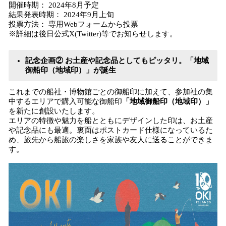
開催時期： 2024年8月予定
結果発表時期： 2024年9月上旬
投票方法： 専用Webフォームから投票
※詳細は後日公式X(Twitter)等でお知らせします。
記念企画② お土産や記念品としてもピッタリ。「地域
御船印（地域印）」が誕生
これまでの船社・博物館ごとの御船印に加えて、参加社の集
中するエリアで購入可能な御船印
「地域御船印（地域印）」
を新たに創設いたします。
エリアの特徴や魅力を船とともにデザインした印は、お土産
や記念品にも最適。裏面はポストカード仕様になっているた
め、旅先から船旅の楽しさを家族や友人に送ることができま
す。