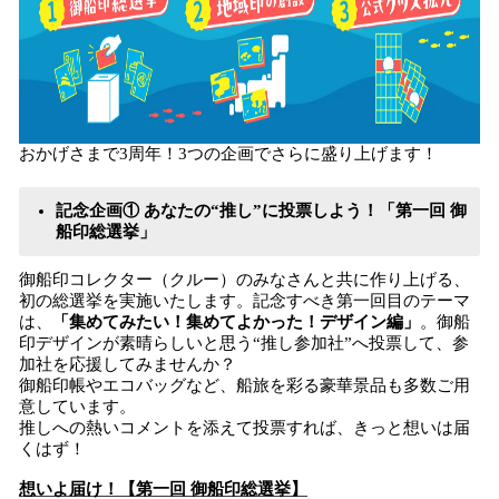
おかげさまで3周年！3つの企画でさらに盛り上げます！
記念企画① あなたの“推し”に投票しよう！「第一回 御
船印総選挙」
御船印コレクター（クルー）のみなさんと共に作り上げる、
初の総選挙を実施いたします。記念すべき第一回目のテーマ
は、
「集めてみたい！集めてよかった！デザイン編」
。御船
印デザインが素晴らしいと思う“推し参加社”へ投票して、参
加社を応援してみませんか？
御船印帳やエコバッグなど、船旅を彩る豪華景品も多数ご用
意しています。
推しへの熱いコメントを添えて投票すれば、きっと想いは届
くはず！
想いよ届け！【第一回 御船印総選挙】