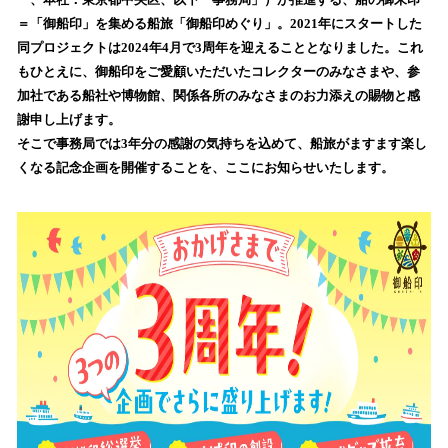
を
＝「御船印」を集める船旅「御船印めぐり」。2021年にスタートした
読
同プロジェクトは2024年4月で3周年を迎えることとなりました。これ
み
もひとえに、御船印をご愛顧いただいたコレクターのみなさまや、参
込
加社である船社や博物館、関係各所のみなさまのお力添えの賜物と感
み
謝申し上げます。
中
で
そこで事務局では3年分の感謝の気持ちを込めて、船旅がますます楽し
す
くなる記念企画を開催することを、ここにお知らせいたします。