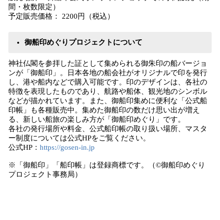
間・枚数限定）
予定販売価格： 2200円（税込）
御船印めぐりプロジェクトについて
神社仏閣を参拝した証として集められる御朱印の船バージョ
ンが「御船印」。日本各地の船会社がオリジナルで印を発行
し、港や船内などで購入可能です。印のデザインは、各社の
特徴を表現したものであり、航路や船体、観光地のシンボル
などが描かれています。また、御船印集めに便利な「公式船
印帳」も各種販売中。集めた御船印の数だけ思い出が増え
る、新しい船旅の楽しみ方が「御船印めぐり」です。
各社の発行場所や料金、公式船印帳の取り扱い場所、マスタ
ー制度については公式HPをご覧ください。
公式HP：
https://gosen-in.jp
※「御船印」「船印帳」は登録商標です。（©御船印めぐり
プロジェクト事務局）