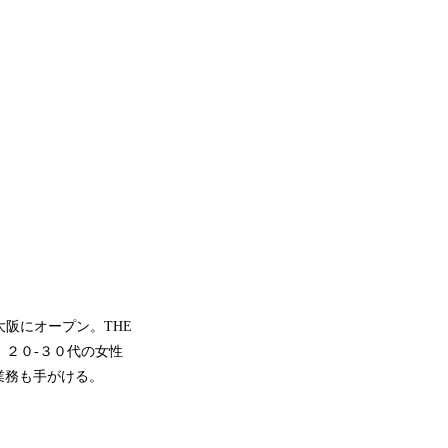
いて大阪にオープン。THE
ど、２０-３０代の女性
業務も手がける。