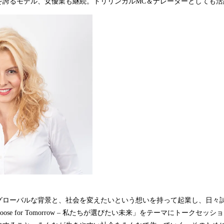
アを誇るモデル、女優業も継続。トリリンガルMC＆ナレーターとしても活
グローバルな背景と、社会を変えたいという想いを持って起業し、日々
ose for Tomorrow ‒ 私たちが選びたい未来」をテーマにトークセッ