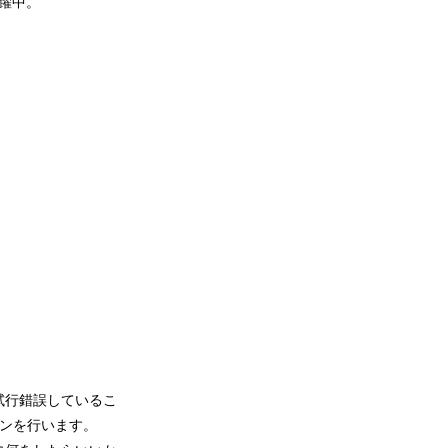
躍中。
試行錯誤しているこ
ションを行います。