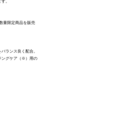
ます。
節・数量限定商品を販売
をバランス良く配合。
ジングケア（※）用の