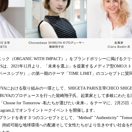
み
込
み
中
で
す
ク（ORGANIC WITH IMPACT）』をブランドポリシーに掲げる
ARISは、2021年12月より、「未来を選ぶ」を提案するメディア型OMOストア
ズベースシブヤ）」の第一期のテーマ「TIME LIMIT」のコンセプトに
IBUYAにおける取り組みの一環として、SHIGETA PARIS主宰CHICO SH
se SHIBUYAのプロデュースを行った龍崎翔子氏、起業家として多岐にわたる活
Choose for Tomorrow -私たちが選びたい未来-」をテーマに、2月25
SのInstagram上でオンライントークイベントを開催します。
、ブランドを表す３つのコンセプトとして、”Method” ”Authenticity” ”Tom
w”には、持続可能な地球環境への配慮そして女性たちがより生きやすい社会