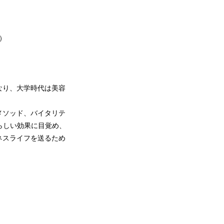
 ）
なり、大学時代は美容
メソッド、バイタリテ
晴らしい効果に目覚め、
ネスライフを送るため