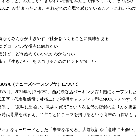
にすること、みんなが生きやすい社会をみんなで作っていく、そのため
2022年が始まったいま、それぞれの立場で感じていること・これから
関係なくみんなが生きやすい社会をつくることに興味がある
特にグローバルな視点に触れたい
あるけど、どう始めていいのかわからない
仕事」「生きがい」を見つけるためのヒントが欲しい
 SHIBUYA（チューズベースシブヤ）について
SHIBUYAは、2021年9月2日(木)、西武渋谷店パーキング館１階にオープ
代田区・代表取締役：林拓二）が提供するメディア型OMOストアです。
提供し、“意味に出会い、意志を買う”という次世代の店舗のあり方を提
る時代背景を踏まえ、半年ごとにテーマを掲げるという従来の百貨店と
ティ」をキーワードとした「未来を考える」店舗設計や「意味に出会い