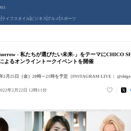
ES
ン
ライフスタイル
ビジネス
グルメ
スポーツ
r Tomorrow - 私たちが選びたい未来-」をテーマにCHICO 
odinによるオンライントークイベントを開催
2月25日（金）20時～21時を予定（INSTAGRAM LIVE： @shigeta
2022年2月22日 12時11分
い
い
ね
！
数
を
読