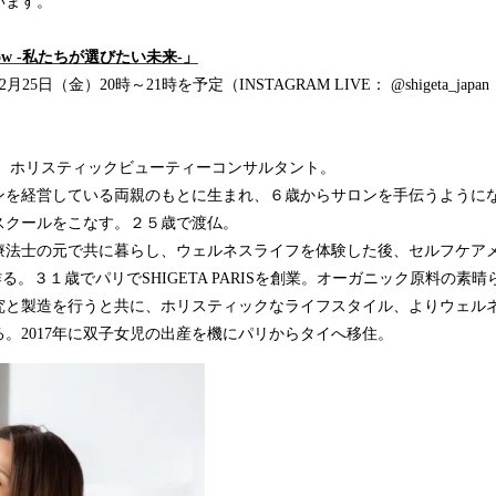
います。
morrow -私たちが選びたい未来-」
月25日（金）20時～21時を予定（INSTAGRAM LIVE： @shigeta_japan
IS主宰、ホリスティックビューティーコンサルタント。
ンを経営している両親のもとに生まれ、６歳からサロンを手伝うように
スクールをこなす。２５歳で渡仏。
療法士の元で共に暮らし、ウェルネスライフを体験した後、セルフケア
る。３１歳でパリでSHIGETA PARISを創業。オーガニック原料の素
究と製造を行うと共に、ホリスティックなライフスタイル、よりウェル
。2017年に双子女児の出産を機にパリからタイへ移住。