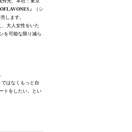
大槻秀光、本社：東京
ISOFLAVONES」
（シ
発売します。
に加え、大人女性をいた
ンを可能な限り減ら
。
トではなくもっと自
ートをしたい。とい