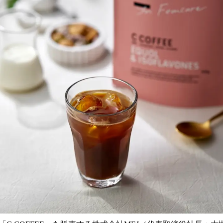
読
み
込
み
中
で
す