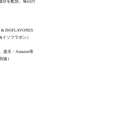
ト成分を配合。毎日の
& ISOFLAVONES
&イソフラボン）
楽天・Amazon等
料別途）