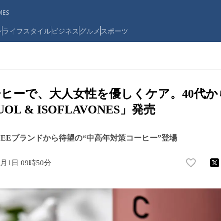
ES
ン
ライフスタイル
ビジネス
グルメ
スポーツ
ヒーで、大人女性を優しくケア。40代か
UOL & ISOFLAVONES」発売
FFEEブランドから待望の“中高年対策コーヒー”登場
7月1日 09時50分
い
い
ね
！
数
を