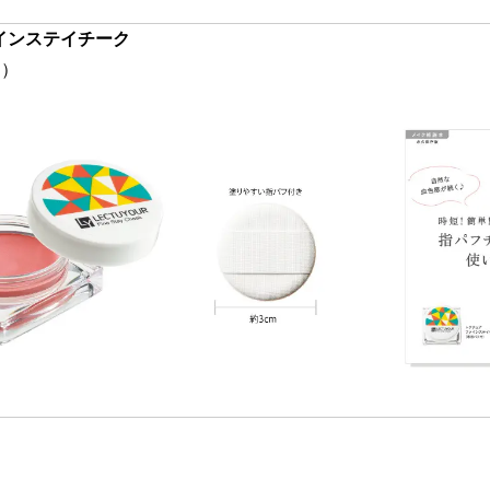
インステイチーク
込）