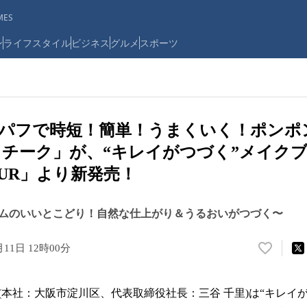
ES
ン
ライフスタイル
ビジネス
グルメ
スポーツ
パフで時短！簡単！うまくいく！ポンポ
チーク」が、“キレイがつづく”メイク
OUR」より新発売！
ムのいいとこどり！自然な仕上がり＆うるおいがつづく〜
月11日 12時00分
い
い
ね
(本社：大阪市淀川区、代表取締役社長：三谷 千里)は“キレイ
！