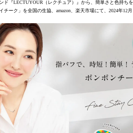
数
ンド『LECTUYOUR（レクチュア）』から、簡単さと色持ち
を
チーク」を全国の生協、amazon、楽天市場にて、2024年1
読
み
込
み
中
で
す