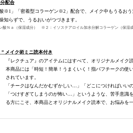
成分配合
酸※1」「密着型コラーゲン※2」配合で、メイク中もうるおう
燥知らずで、うるおいがつづきます。
ン酸Ｎａ（保湿成分） ※２：イソステアロイル加水分解コラーゲン（保湿
く” メイク術ミニ読本付き
『レクチュア』のアイテムにはすべて、オリジナルメイク
本商品には「時短！簡単！うまくいく！指パフチークの使
されています。
「チークはなんだかむずかしい…」「どこにつければいい
「つけすぎてしまうのが怖い…」というような、苦手意識
る方にこそ、本商品とオリジナルメイク読本で、お悩みを