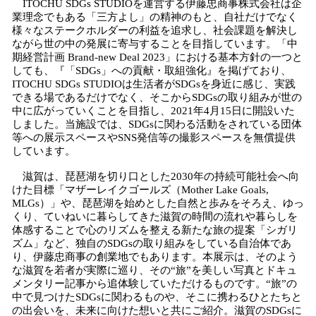
ITOCHU SDGs STUDIOを運営する伊藤忠商事株式会社は企
業理念でもある「三方よし」の精神のもと、自社だけでなく
様々なステークホルダーの利益を追求し、社会課題を解決し
ながら世の中の発展に寄与することを目指しています。「中
期経営計画 Brand-new Deal 2023」における基本方針の一つと
しても、『「SDGs」への貢献・取組強化』を掲げており、
ITOCHU SDGs STUDIOは生活者がSDGsを身近に感じ、実践
できる場であるだけでなく、そこからSDGsの取り組みが世の
中に広がっていくことを目指し、2021年4月15日に開設いた
しました。当施設では、SDGsに関わる活動をされている団体
等への展示スペースやSNS発信等の撮影スペースを無償提供
しています。
滋賀は、琵琶湖を切り口とした2030年の持続可能社会へ向
けた目標「マザーレイクゴールズ（Mother Lake Goals,
MLGs）」や、琵琶湖を始めとした自然と歩みをそろえ、ゆっ
くり、ていねいに暮らしてきた滋賀の時間の流れや暮らしを
体感することで心のリズムを整える新たな旅の提案「シガリ
ズム」など、独自のSDGsの取り組みをしている自治体であ
り、伊藤忠商事の創業地でもあります。本展示は、そのよう
な滋賀を若者が実際に巡り、その“旅”を美しい写真とドキュ
メンタリー記事から追体験していただけるものです。“旅”の
中で見つけたSDGsに関わるものや、そこに携わるひとたちと
の出会いを、未来に向けた想いと共にご紹介。滋賀のSDGsに