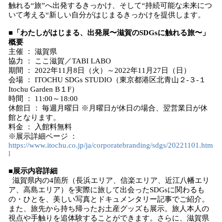
触れる“旅”へ出発するきっかけ、そして“持続可能な未来につ
いて考える“新しい自分がはじまるきっかけを提供します。
■
「わたしがはじまる、出発展〜滋賀のSDGsに触れる旅〜」
概要
主催 ： 滋賀県
協力 ： ここ滋賀／TABI LABO
期間 ： 2022年11月8日（火）～2022年11月27日（日）
会場 ： ITOCHU SDGs STUDIO（東京都港区北青山２-３-１
Itochu Garden B１F）
時間 ： 11:00～18:00
休館日 ： 毎週月曜日 ※月曜日が休日の場合、翌営業日が休
館となります。
料金 ： 入館料無料
※展示詳細ページ ：
https://www.itochu.co.jp/ja/corporatebranding/sdgs/20221101.htm
l
■展示内容詳細
滋賀県内の4箇所（長浜エリア、信楽エリア、近江八幡エリ
ア、高島エリア）を実際に旅して出会ったSDGsに関わるも
の・ひとを、美しい写真とドキュメンタリー記事でご紹介。
また、旅先から持ち帰ったお土産グッズも展示。旅人本人の
視点や手触りを追体験することができます。さらに、滋賀県