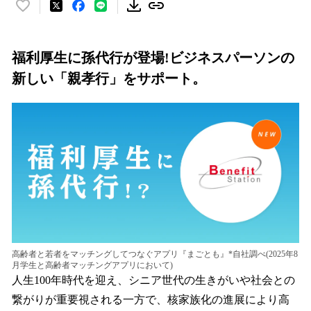
い
い
ね
！
福利厚生に孫代行が登場!ビジネスパーソンの
数
新しい「親孝行」をサポート。
を
読
み
込
み
中
で
す
高齢者と若者をマッチングしてつなぐアプリ『まごとも』*自社調べ(2025年8
月学生と高齢者マッチングアプリにおいて)
人生100年時代を迎え、シニア世代の生きがいや社会との
繋がりが重要視される一方で、核家族化の進展により高